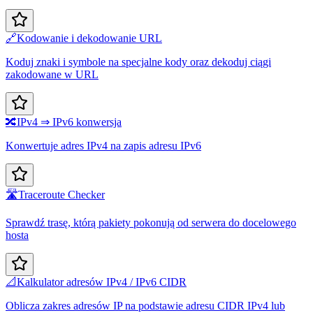
🔗
Kodowanie i dekodowanie URL
Koduj znaki i symbole na specjalne kody oraz dekoduj ciągi
zakodowane w URL
🔀
IPv4 ⇒ IPv6 konwersja
Konwertuje adres IPv4 na zapis adresu IPv6
🛣️
Traceroute Checker
Sprawdź trasę, którą pakiety pokonują od serwera do docelowego
hosta
📐
Kalkulator adresów IPv4 / IPv6 CIDR
Oblicza zakres adresów IP na podstawie adresu CIDR IPv4 lub