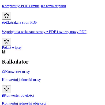
Kompresuje PDF i zmniejsza rozmiar pliku
📤
Ekstrakcja stron PDF
Wyodrębnia wskazane strony z PDF i tworzy nowy PDF
Pokaż więcej
🧮
Kalkulator
⚖️
Konwerter masy
Konwertuj jednostki masy
🧪
Konwerter objętości
Konwertuj jednostki objętości