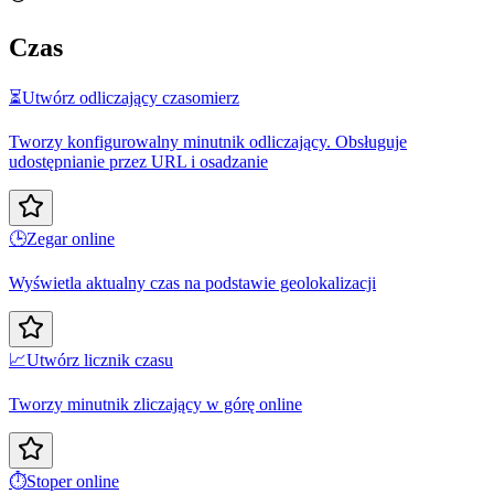
Czas
⏳
Utwórz odliczający czasomierz
Tworzy konfigurowalny minutnik odliczający. Obsługuje
udostępnianie przez URL i osadzanie
🕒
Zegar online
Wyświetla aktualny czas na podstawie geolokalizacji
📈
Utwórz licznik czasu
Tworzy minutnik zliczający w górę online
⏱️
Stoper online