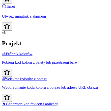
⏲️
Timer
Utwórz minutnik z alarmem
🎨
Projekt
🎨
Próbnik kolorów
Pobiera kod koloru z palety lub przestrzeni barw
🌈
Selektor kolorów z obrazu
Wyodrębnianie kodu koloru z obrazu lub adresu URL obrazu
🌟
Generator ikon favicon i aplikacji