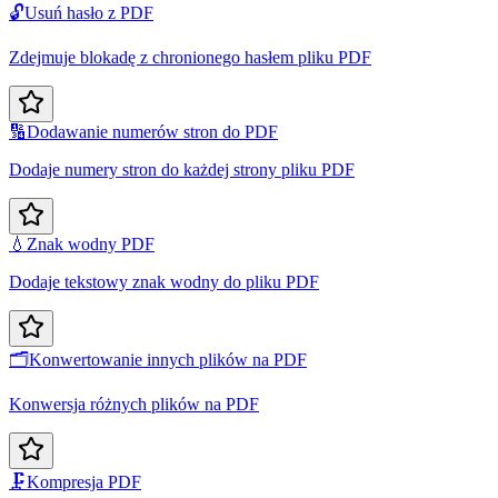
🔓
Usuń hasło z PDF
Zdejmuje blokadę z chronionego hasłem pliku PDF
🔢
Dodawanie numerów stron do PDF
Dodaje numery stron do każdej strony pliku PDF
💧
Znak wodny PDF
Dodaje tekstowy znak wodny do pliku PDF
🗂️
Konwertowanie innych plików na PDF
Konwersja różnych plików na PDF
🗜️
Kompresja PDF