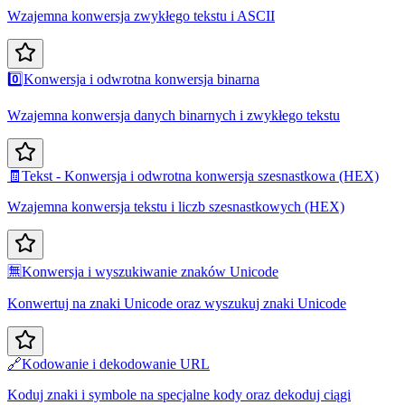
Wzajemna konwersja zwykłego tekstu i ASCII
0️⃣
Konwersja i odwrotna konwersja binarna
Wzajemna konwersja danych binarnych i zwykłego tekstu
🧾
Tekst - Konwersja i odwrotna konwersja szesnastkowa (HEX)
Wzajemna konwersja tekstu i liczb szesnastkowych (HEX)
🈚
Konwersja i wyszukiwanie znaków Unicode
Konwertuj na znaki Unicode oraz wyszukuj znaki Unicode
🔗
Kodowanie i dekodowanie URL
Koduj znaki i symbole na specjalne kody oraz dekoduj ciągi