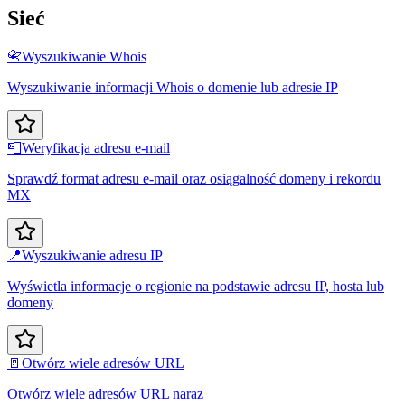
Sieć
📇
Wyszukiwanie Whois
Wyszukiwanie informacji Whois o domenie lub adresie IP
📮
Weryfikacja adresu e-mail
Sprawdź format adresu e-mail oraz osiągalność domeny i rekordu
MX
📍
Wyszukiwanie adresu IP
Wyświetla informacje o regionie na podstawie adresu IP, hosta lub
domeny
🚪
Otwórz wiele adresów URL
Otwórz wiele adresów URL naraz