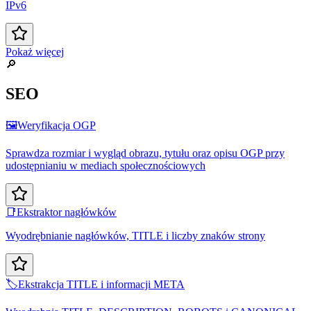
IPv6
Pokaż więcej
🔎
SEO
🖼️
Weryfikacja OGP
Sprawdza rozmiar i wygląd obrazu, tytułu oraz opisu OGP przy
udostępnianiu w mediach społecznościowych
📑
Ekstraktor nagłówków
Wyodrębnianie nagłówków, TITLE i liczby znaków strony
🏷️
Ekstrakcja TITLE i informacji META