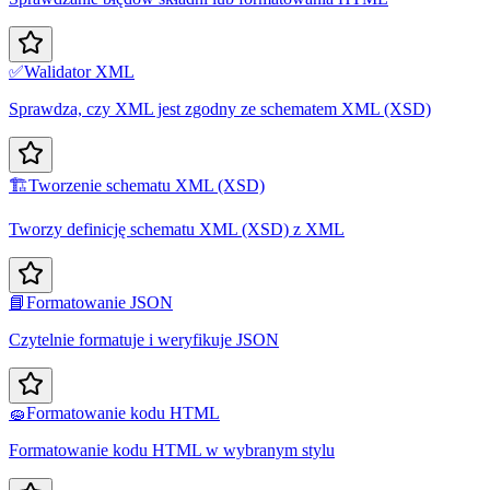
✅
Walidator XML
Sprawdza, czy XML jest zgodny ze schematem XML (XSD)
🏗️
Tworzenie schematu XML (XSD)
Tworzy definicję schematu XML (XSD) z XML
📘
Formatowanie JSON
Czytelnie formatuje i weryfikuje JSON
🧽
Formatowanie kodu HTML
Formatowanie kodu HTML w wybranym stylu