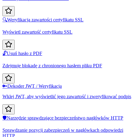
🔍
Weryfikacja zawartości certyfikatu SSL
Wyświetl zawartość certyfikatu SSL
🔓
Usuń hasło z PDF
Zdejmuje blokadę z chronionego hasłem pliku PDF
🔑
Dekoder JWT / Weryfikacja
Wklej JWT, aby wyświetlić jego zawartość i zweryfikować podpis
🛡️
Narzędzie sprawdzające bezpieczeństwo nagłówków HTTP
Sprawdzanie pozycji zabezpieczeń w nagłówkach odpowiedzi
HTTP