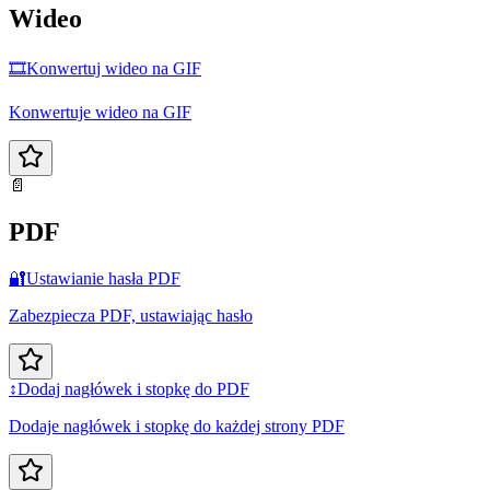
Wideo
🎞️
Konwertuj wideo na GIF
Konwertuje wideo na GIF
📄
PDF
🔐
Ustawianie hasła PDF
Zabezpiecza PDF, ustawiając hasło
↕️
Dodaj nagłówek i stopkę do PDF
Dodaje nagłówek i stopkę do każdej strony PDF