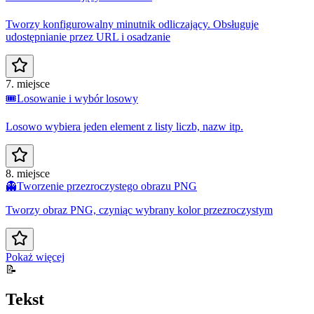
Tworzy konfigurowalny minutnik odliczający. Obsługuje
udostępnianie przez URL i osadzanie
7. miejsce
🎟️
Losowanie i wybór losowy
Losowo wybiera jeden element z listy liczb, nazw itp.
8. miejsce
👻
Tworzenie przezroczystego obrazu PNG
Tworzy obraz PNG, czyniąc wybrany kolor przezroczystym
Pokaż więcej
📝
Tekst