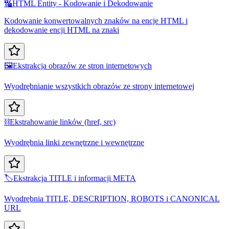
🔣
HTML Entity - Kodowanie i Dekodowanie
Kodowanie konwertowalnych znaków na encje HTML i
dekodowanie encji HTML na znaki
🖼️
Ekstrakcja obrazów ze stron internetowych
Wyodrębnianie wszystkich obrazów ze strony internetowej
⛓️
Ekstrahowanie linków (href, src)
Wyodrębnia linki zewnętrzne i wewnętrzne
🏷️
Ekstrakcja TITLE i informacji META
Wyodrębnia TITLE, DESCRIPTION, ROBOTS i CANONICAL
URL