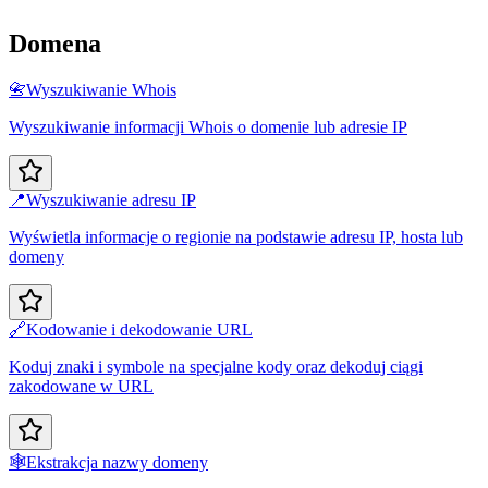
Domena
📇
Wyszukiwanie Whois
Wyszukiwanie informacji Whois o domenie lub adresie IP
📍
Wyszukiwanie adresu IP
Wyświetla informacje o regionie na podstawie adresu IP, hosta lub
domeny
🔗
Kodowanie i dekodowanie URL
Koduj znaki i symbole na specjalne kody oraz dekoduj ciągi
zakodowane w URL
🕸️
Ekstrakcja nazwy domeny