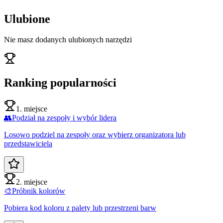
Ulubione
Nie masz dodanych ulubionych narzędzi
Ranking popularności
1. miejsce
👥
Podział na zespoły i wybór lidera
Losowo podziel na zespoły oraz wybierz organizatora lub
przedstawiciela
2. miejsce
🎨
Próbnik kolorów
Pobiera kod koloru z palety lub przestrzeni barw