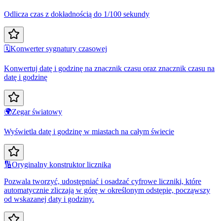
Odlicza czas z dokładnością do 1/100 sekundy
🗓️
Konwerter sygnatury czasowej
Konwertuj datę i godzinę na znacznik czasu oraz znacznik czasu na
datę i godzinę
🌍
Zegar światowy
Wyświetla datę i godzinę w miastach na całym świecie
🔢
Oryginalny konstruktor licznika
Pozwala tworzyć, udostępniać i osadzać cyfrowe liczniki, które
automatycznie zliczają w górę w określonym odstępie, począwszy
od wskazanej daty i godziny.