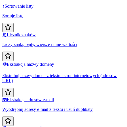
↕️
Sortowanie listy
Sortuje listę
🔢
Licznik znaków
Liczy znaki, bajty, wiersze i inne wartości
🕸️
Ekstrakcja nazwy domeny
Ekstrahuj nazwy domen z tekstu i stron internetowych (adresów
URL)
📧
Ekstrakcja adresów e-mail
Wyodrębnij adresy e-mail z tekstu i usuń duplikaty