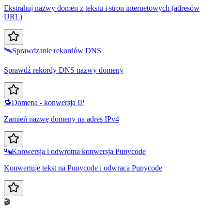
Ekstrahuj nazwy domen z tekstu i stron internetowych (adresów
URL)
🛰️
Sprawdzanie rekordów DNS
Sprawdź rekordy DNS nazwy domeny
🔁
Domena - konwersja IP
Zamień nazwę domeny na adres IPv4
🔤
Konwersja i odwrotna konwersja Punycode
Konwertuje tekst na Punycode i odwraca Punycode
🎬