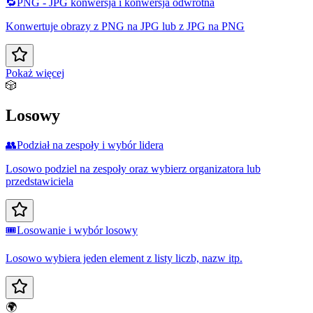
🔁
PNG - JPG konwersja i konwersja odwrotna
Konwertuje obrazy z PNG na JPG lub z JPG na PNG
Pokaż więcej
🎲
Losowy
👥
Podział na zespoły i wybór lidera
Losowo podziel na zespoły oraz wybierz organizatora lub
przedstawiciela
🎟️
Losowanie i wybór losowy
Losowo wybiera jeden element z listy liczb, nazw itp.
🌍