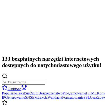
133 bezpłatnych narzędzi internetowych
dostępnych do natychmiastowego użytku!
Ulubione
Popularne
Tekst
Sieć
SEO
Bezpieczeństwo
Programowanie
HTML
Konw
IP
Generowanie
SNS
Ekstrakcja
Walidacja
Formatowanie
SSL
Gra
Zaba