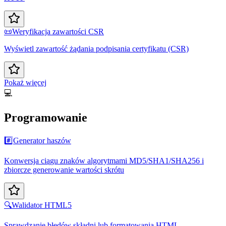
📜
Weryfikacja zawartości CSR
Wyświetl zawartość żądania podpisania certyfikatu (CSR)
Pokaż więcej
💻
Programowanie
#️⃣
Generator haszów
Konwersja ciągu znaków algorytmami MD5/SHA1/SHA256 i
zbiorcze generowanie wartości skrótu
🔍
Walidator HTML5
Sprawdzanie błędów składni lub formatowania HTML