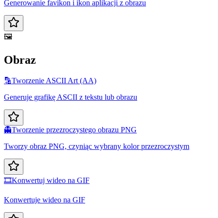
Generowanie favikon i ikon aplikacji z obrazu
🖼️
Obraz
🔡
Tworzenie ASCII Art (AA)
Generuje grafikę ASCII z tekstu lub obrazu
👻
Tworzenie przezroczystego obrazu PNG
Tworzy obraz PNG, czyniąc wybrany kolor przezroczystym
🎞️
Konwertuj wideo na GIF
Konwertuje wideo na GIF