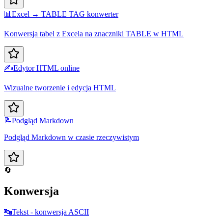
📊
Excel → TABLE TAG konwerter
Konwersja tabel z Excela na znaczniki TABLE w HTML
✍️
Edytor HTML online
Wizualne tworzenie i edycja HTML
📝
Podgląd Markdown
Podgląd Markdown w czasie rzeczywistym
🔄
Konwersja
🔤
Tekst - konwersja ASCII