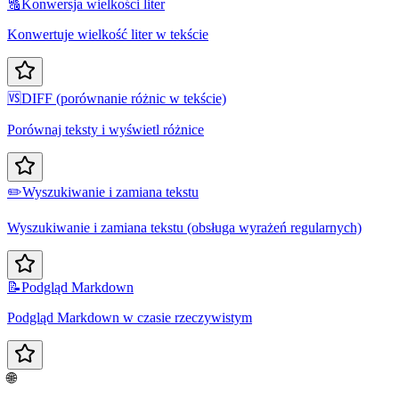
🔠
Konwersja wielkości liter
Konwertuje wielkość liter w tekście
🆚
DIFF (porównanie różnic w tekście)
Porównaj teksty i wyświetl różnice
✏️
Wyszukiwanie i zamiana tekstu
Wyszukiwanie i zamiana tekstu (obsługa wyrażeń regularnych)
📝
Podgląd Markdown
Podgląd Markdown w czasie rzeczywistym
🌐