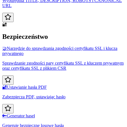
Wyodrębnia TITLE, DESCRIPTION, ROBOTS i CANONICAL
URL
🔐
Bezpieczeństwo
🤝
Narzędzie do sprawdzania zgodności certyfikatu SSL i klucza
prywatnego
Sprawdzanie zgodności pary certyfikatu SSL z kluczem prywatnym
oraz certyfikatu SSL z plikiem CSR
🔐
Ustawianie hasła PDF
Zabezpiecza PDF, ustawiając hasło
🔑
Generator haseł
Generuje bezpieczne losowe hasła