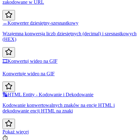
zakodowane w URL
↔️
Konwerter dziesiętny-szesnastkowy
Wzajemna konwersja liczb dziesiętnych (decimal) i szesnastkowych
(HEX)
🎞️
Konwertuj wideo na GIF
Konwertuje wideo na GIF
🔣
HTML Entity - Kodowanie i Dekodowanie
Kodowanie konwertowalnych znaków na encje HTML i
dekodowanie encji HTML na znaki
Pokaż więcej
⏱️