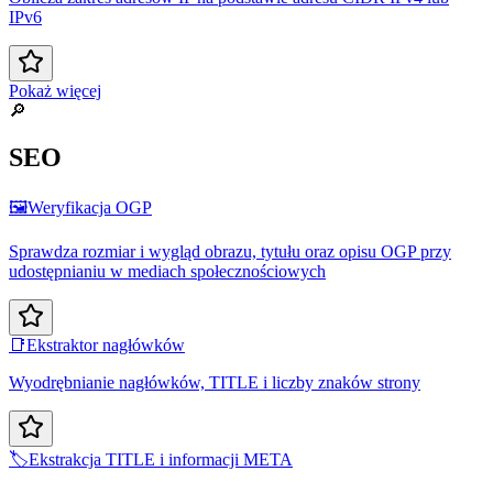
IPv6
Pokaż więcej
🔎
SEO
🖼️
Weryfikacja OGP
Sprawdza rozmiar i wygląd obrazu, tytułu oraz opisu OGP przy
udostępnianiu w mediach społecznościowych
📑
Ekstraktor nagłówków
Wyodrębnianie nagłówków, TITLE i liczby znaków strony
🏷️
Ekstrakcja TITLE i informacji META