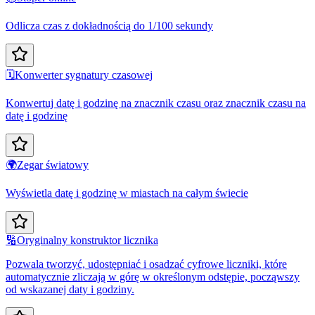
Odlicza czas z dokładnością do 1/100 sekundy
🗓️
Konwerter sygnatury czasowej
Konwertuj datę i godzinę na znacznik czasu oraz znacznik czasu na
datę i godzinę
🌍
Zegar światowy
Wyświetla datę i godzinę w miastach na całym świecie
🔢
Oryginalny konstruktor licznika
Pozwala tworzyć, udostępniać i osadzać cyfrowe liczniki, które
automatycznie zliczają w górę w określonym odstępie, począwszy
od wskazanej daty i godziny.