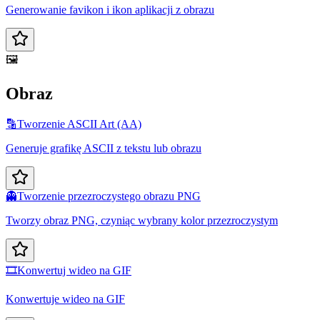
Generowanie favikon i ikon aplikacji z obrazu
🖼️
Obraz
🔡
Tworzenie ASCII Art (AA)
Generuje grafikę ASCII z tekstu lub obrazu
👻
Tworzenie przezroczystego obrazu PNG
Tworzy obraz PNG, czyniąc wybrany kolor przezroczystym
🎞️
Konwertuj wideo na GIF
Konwertuje wideo na GIF