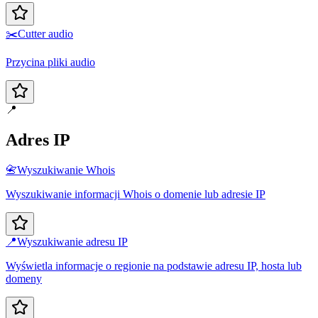
✂️
Cutter audio
Przycina pliki audio
📍
Adres IP
📇
Wyszukiwanie Whois
Wyszukiwanie informacji Whois o domenie lub adresie IP
📍
Wyszukiwanie adresu IP
Wyświetla informacje o regionie na podstawie adresu IP, hosta lub
domeny