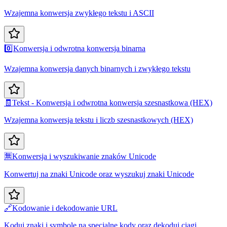
Wzajemna konwersja zwykłego tekstu i ASCII
0️⃣
Konwersja i odwrotna konwersja binarna
Wzajemna konwersja danych binarnych i zwykłego tekstu
🧾
Tekst - Konwersja i odwrotna konwersja szesnastkowa (HEX)
Wzajemna konwersja tekstu i liczb szesnastkowych (HEX)
🈚
Konwersja i wyszukiwanie znaków Unicode
Konwertuj na znaki Unicode oraz wyszukuj znaki Unicode
🔗
Kodowanie i dekodowanie URL
Koduj znaki i symbole na specjalne kody oraz dekoduj ciągi