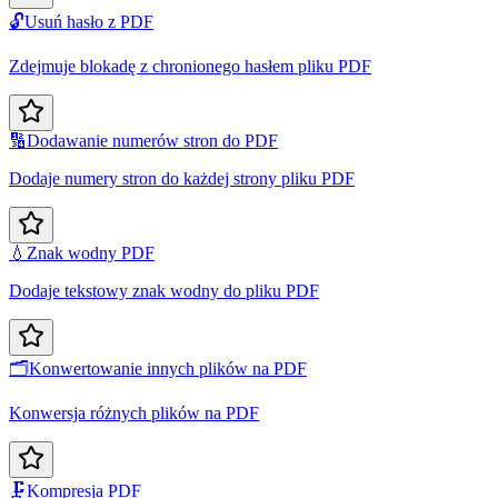
🔓
Usuń hasło z PDF
Zdejmuje blokadę z chronionego hasłem pliku PDF
🔢
Dodawanie numerów stron do PDF
Dodaje numery stron do każdej strony pliku PDF
💧
Znak wodny PDF
Dodaje tekstowy znak wodny do pliku PDF
🗂️
Konwertowanie innych plików na PDF
Konwersja różnych plików na PDF
🗜️
Kompresja PDF