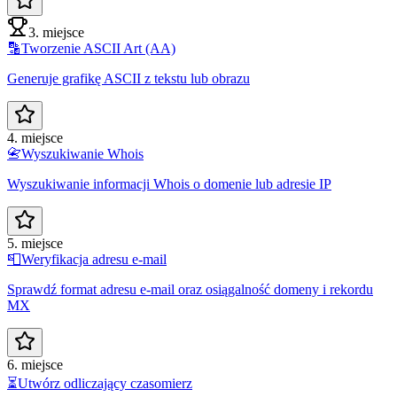
3. miejsce
🔡
Tworzenie ASCII Art (AA)
Generuje grafikę ASCII z tekstu lub obrazu
4. miejsce
📇
Wyszukiwanie Whois
Wyszukiwanie informacji Whois o domenie lub adresie IP
5. miejsce
📮
Weryfikacja adresu e-mail
Sprawdź format adresu e-mail oraz osiągalność domeny i rekordu
MX
6. miejsce
⏳
Utwórz odliczający czasomierz