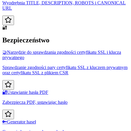
Wyodrębnia TITLE, DESCRIPTION, ROBOTS i CANONICAL
URL
🔐
Bezpieczeństwo
🤝
Narzędzie do sprawdzania zgodności certyfikatu SSL i klucza
prywatnego
Sprawdzanie zgodności pary certyfikatu SSL z kluczem prywatnym
oraz certyfikatu SSL z plikiem CSR
🔐
Ustawianie hasła PDF
Zabezpiecza PDF, ustawiając hasło
🔑
Generator haseł