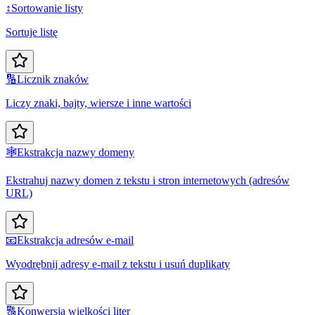
↕️
Sortowanie listy
Sortuje listę
🔢
Licznik znaków
Liczy znaki, bajty, wiersze i inne wartości
🕸️
Ekstrakcja nazwy domeny
Ekstrahuj nazwy domen z tekstu i stron internetowych (adresów
URL)
📧
Ekstrakcja adresów e-mail
Wyodrębnij adresy e-mail z tekstu i usuń duplikaty
🔠
Konwersja wielkości liter