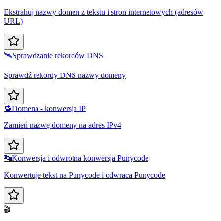
Ekstrahuj nazwy domen z tekstu i stron internetowych (adresów
URL)
🛰️
Sprawdzanie rekordów DNS
Sprawdź rekordy DNS nazwy domeny
🔁
Domena - konwersja IP
Zamień nazwę domeny na adres IPv4
🔤
Konwersja i odwrotna konwersja Punycode
Konwertuje tekst na Punycode i odwraca Punycode
🎬