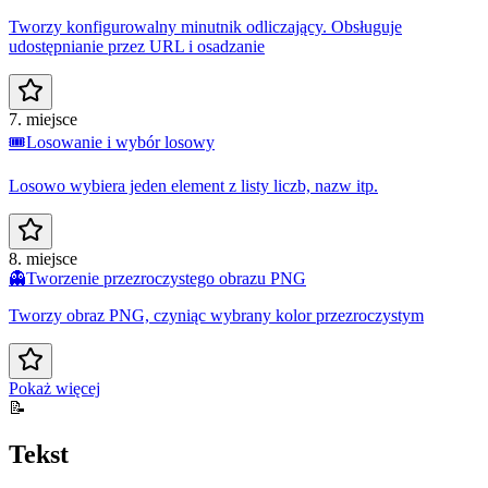
Tworzy konfigurowalny minutnik odliczający. Obsługuje
udostępnianie przez URL i osadzanie
7. miejsce
🎟️
Losowanie i wybór losowy
Losowo wybiera jeden element z listy liczb, nazw itp.
8. miejsce
👻
Tworzenie przezroczystego obrazu PNG
Tworzy obraz PNG, czyniąc wybrany kolor przezroczystym
Pokaż więcej
📝
Tekst