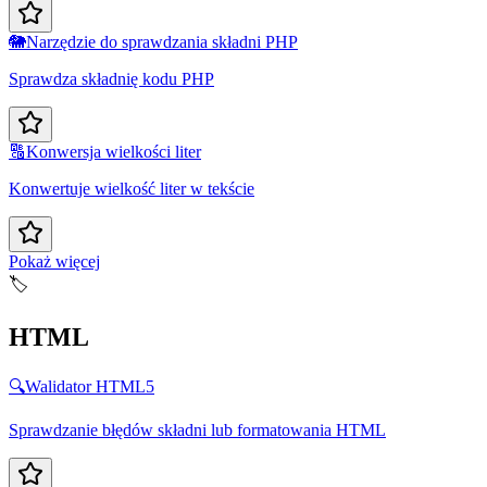
🐘
Narzędzie do sprawdzania składni PHP
Sprawdza składnię kodu PHP
🔠
Konwersja wielkości liter
Konwertuje wielkość liter w tekście
Pokaż więcej
🏷️
HTML
🔍
Walidator HTML5
Sprawdzanie błędów składni lub formatowania HTML