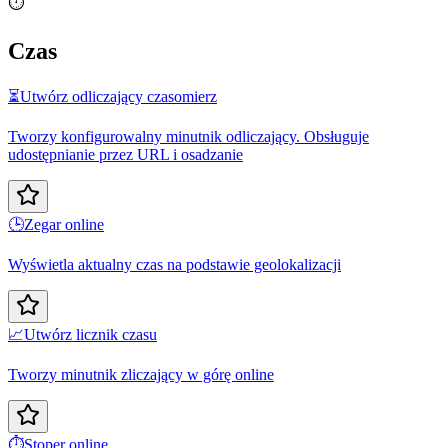
⏱️
Czas
⏳
Utwórz odliczający czasomierz
Tworzy konfigurowalny minutnik odliczający. Obsługuje
udostępnianie przez URL i osadzanie
🕒
Zegar online
Wyświetla aktualny czas na podstawie geolokalizacji
📈
Utwórz licznik czasu
Tworzy minutnik zliczający w górę online
⏱️
Stoper online