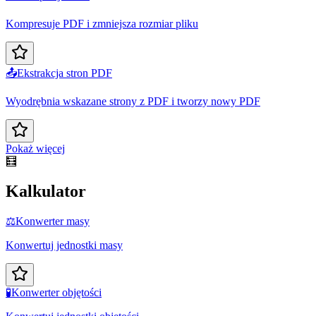
Kompresuje PDF i zmniejsza rozmiar pliku
📤
Ekstrakcja stron PDF
Wyodrębnia wskazane strony z PDF i tworzy nowy PDF
Pokaż więcej
🧮
Kalkulator
⚖️
Konwerter masy
Konwertuj jednostki masy
🧪
Konwerter objętości