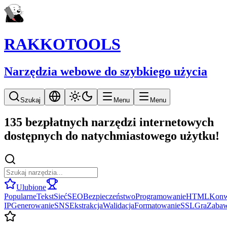
RAKKOTOOLS
Narzędzia webowe do szybkiego użycia
Szukaj
Menu
Menu
135 bezpłatnych narzędzi internetowych
dostępnych do natychmiastowego użytku!
Ulubione
Popularne
Tekst
Sieć
SEO
Bezpieczeństwo
Programowanie
HTML
Konw
IP
Generowanie
SNS
Ekstrakcja
Walidacja
Formatowanie
SSL
Gra
Zaba