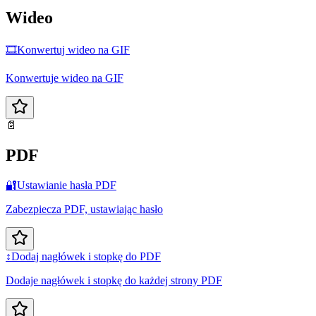
Wideo
🎞️
Konwertuj wideo na GIF
Konwertuje wideo na GIF
📄
PDF
🔐
Ustawianie hasła PDF
Zabezpiecza PDF, ustawiając hasło
↕️
Dodaj nagłówek i stopkę do PDF
Dodaje nagłówek i stopkę do każdej strony PDF