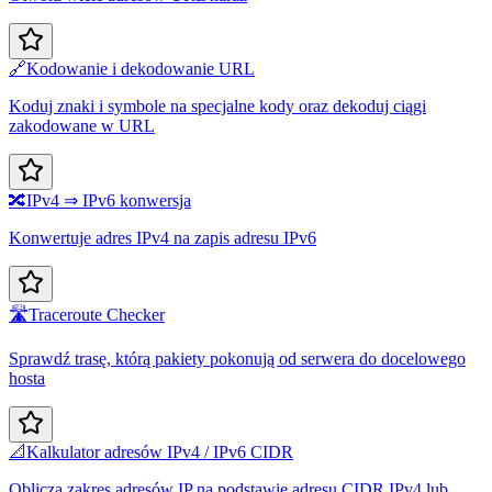
🔗
Kodowanie i dekodowanie URL
Koduj znaki i symbole na specjalne kody oraz dekoduj ciągi
zakodowane w URL
🔀
IPv4 ⇒ IPv6 konwersja
Konwertuje adres IPv4 na zapis adresu IPv6
🛣️
Traceroute Checker
Sprawdź trasę, którą pakiety pokonują od serwera do docelowego
hosta
📐
Kalkulator adresów IPv4 / IPv6 CIDR
Oblicza zakres adresów IP na podstawie adresu CIDR IPv4 lub