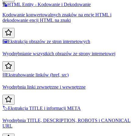
🔣
HTML Entity - Kodowanie i Dekodowanie
Kodowanie konwertowalnych znaków na encje HTML i
dekodowanie encji HTML na znaki
🖼️
Ekstrakcja obrazów ze stron internetowych
Wyodrębnianie wszystkich obrazów ze strony internetowej
⛓️
Ekstrahowanie linków (href, src)
Wyodrębnia linki zewnętrzne i wewnętrzne
🏷️
Ekstrakcja TITLE i informacji META
Wyodrębnia TITLE, DESCRIPTION, ROBOTS i CANONICAL
URL