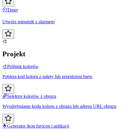
⏲️
Timer
Utwórz minutnik z alarmem
🎨
Projekt
🎨
Próbnik kolorów
Pobiera kod koloru z palety lub przestrzeni barw
🌈
Selektor kolorów z obrazu
Wyodrębnianie kodu koloru z obrazu lub adresu URL obrazu
🌟
Generator ikon favicon i aplikacji