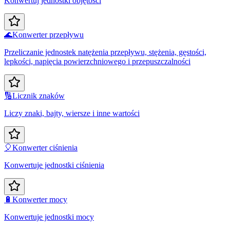
Konwertuj jednostki objętości
🌊
Konwerter przepływu
Przeliczanie jednostek natężenia przepływu, stężenia, gęstości,
lepkości, napięcia powierzchniowego i przepuszczalności
🔢
Licznik znaków
Liczy znaki, bajty, wiersze i inne wartości
🎈
Konwerter ciśnienia
Konwertuje jednostki ciśnienia
🔋
Konwerter mocy
Konwertuje jednostki mocy