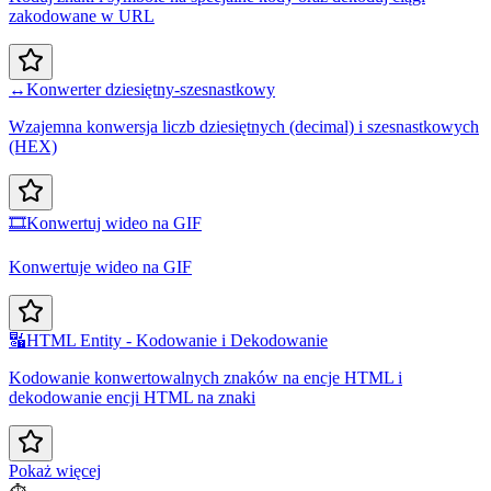
zakodowane w URL
↔️
Konwerter dziesiętny-szesnastkowy
Wzajemna konwersja liczb dziesiętnych (decimal) i szesnastkowych
(HEX)
🎞️
Konwertuj wideo na GIF
Konwertuje wideo na GIF
🔣
HTML Entity - Kodowanie i Dekodowanie
Kodowanie konwertowalnych znaków na encje HTML i
dekodowanie encji HTML na znaki
Pokaż więcej