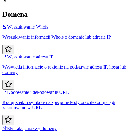
Domena
📇
Wyszukiwanie Whois
Wyszukiwanie informacji Whois o domenie lub adresie IP
📍
Wyszukiwanie adresu IP
Wyświetla informacje o regionie na podstawie adresu IP, hosta lub
domeny
🔗
Kodowanie i dekodowanie URL
Koduj znaki i symbole na specjalne kody oraz dekoduj ciągi
zakodowane w URL
🕸️
Ekstrakcja nazwy domeny