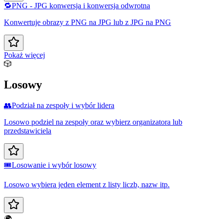
🔁
PNG - JPG konwersja i konwersja odwrotna
Konwertuje obrazy z PNG na JPG lub z JPG na PNG
Pokaż więcej
🎲
Losowy
👥
Podział na zespoły i wybór lidera
Losowo podziel na zespoły oraz wybierz organizatora lub
przedstawiciela
🎟️
Losowanie i wybór losowy
Losowo wybiera jeden element z listy liczb, nazw itp.
🌍