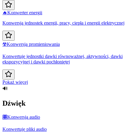
🔥
Konwerter energii
Konwersja jednostek energii, pracy, ciepła i energii elektrycznej
☢️
Konwersja promieniowania
Konwertuje jednostki dawki równoważnej, aktywności, dawki
ekspozycyjnej i dawki pochłoniętej
Pokaż więcej
🔊
Dźwięk
🎛️
Konwersja audio
Konwertuje pliki audio