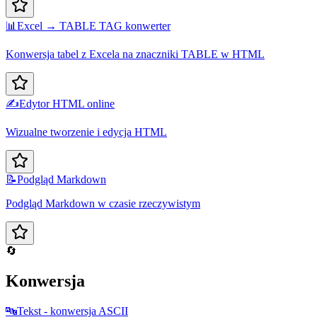
📊
Excel → TABLE TAG konwerter
Konwersja tabel z Excela na znaczniki TABLE w HTML
✍️
Edytor HTML online
Wizualne tworzenie i edycja HTML
📝
Podgląd Markdown
Podgląd Markdown w czasie rzeczywistym
🔄
Konwersja
🔤
Tekst - konwersja ASCII