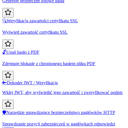
Generuje bezpieczne losowe hasła
🔍
Weryfikacja zawartości certyfikatu SSL
Wyświetl zawartość certyfikatu SSL
🔓
Usuń hasło z PDF
Zdejmuje blokadę z chronionego hasłem pliku PDF
🔑
Dekoder JWT / Weryfikacja
Wklej JWT, aby wyświetlić jego zawartość i zweryfikować podpis
🛡️
Narzędzie sprawdzające bezpieczeństwo nagłówków HTTP
Sprawdzanie pozycji zabezpieczeń w nagłówkach odpowiedzi