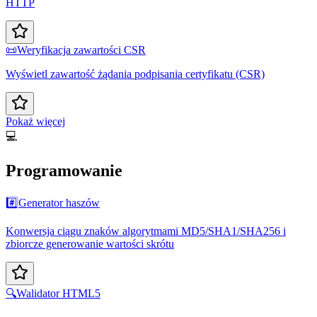
HTTP
📜
Weryfikacja zawartości CSR
Wyświetl zawartość żądania podpisania certyfikatu (CSR)
Pokaż więcej
💻
Programowanie
#️⃣
Generator haszów
Konwersja ciągu znaków algorytmami MD5/SHA1/SHA256 i
zbiorcze generowanie wartości skrótu
🔍
Walidator HTML5