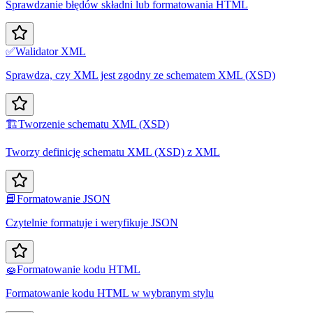
Sprawdzanie błędów składni lub formatowania HTML
✅
Walidator XML
Sprawdza, czy XML jest zgodny ze schematem XML (XSD)
🏗️
Tworzenie schematu XML (XSD)
Tworzy definicję schematu XML (XSD) z XML
📘
Formatowanie JSON
Czytelnie formatuje i weryfikuje JSON
🧽
Formatowanie kodu HTML
Formatowanie kodu HTML w wybranym stylu