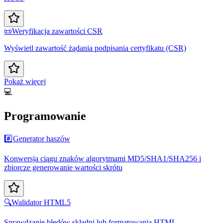
📜
Weryfikacja zawartości CSR
Wyświetl zawartość żądania podpisania certyfikatu (CSR)
Pokaż więcej
💻
Programowanie
#️⃣
Generator haszów
Konwersja ciągu znaków algorytmami MD5/SHA1/SHA256 i
zbiorcze generowanie wartości skrótu
🔍
Walidator HTML5
Sprawdzanie błędów składni lub formatowania HTML