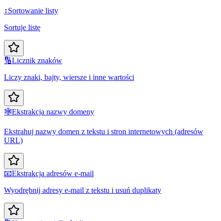
↕️
Sortowanie listy
Sortuje listę
🔢
Licznik znaków
Liczy znaki, bajty, wiersze i inne wartości
🕸️
Ekstrakcja nazwy domeny
Ekstrahuj nazwy domen z tekstu i stron internetowych (adresów
URL)
📧
Ekstrakcja adresów e-mail
Wyodrębnij adresy e-mail z tekstu i usuń duplikaty