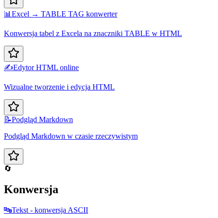
📊
Excel → TABLE TAG konwerter
Konwersja tabel z Excela na znaczniki TABLE w HTML
✍️
Edytor HTML online
Wizualne tworzenie i edycja HTML
📝
Podgląd Markdown
Podgląd Markdown w czasie rzeczywistym
🔄
Konwersja
🔤
Tekst - konwersja ASCII