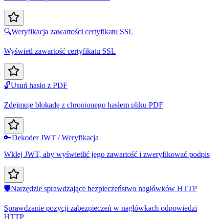
🔍
Weryfikacja zawartości certyfikatu SSL
Wyświetl zawartość certyfikatu SSL
🔓
Usuń hasło z PDF
Zdejmuje blokadę z chronionego hasłem pliku PDF
🔑
Dekoder JWT / Weryfikacja
Wklej JWT, aby wyświetlić jego zawartość i zweryfikować podpis
🛡️
Narzędzie sprawdzające bezpieczeństwo nagłówków HTTP
Sprawdzanie pozycji zabezpieczeń w nagłówkach odpowiedzi
HTTP