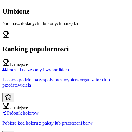
Ulubione
Nie masz dodanych ulubionych narzędzi
Ranking popularności
1. miejsce
👥
Podział na zespoły i wybór lidera
Losowo podziel na zespoły oraz wybierz organizatora lub
przedstawiciela
2. miejsce
🎨
Próbnik kolorów
Pobiera kod koloru z palety lub przestrzeni barw