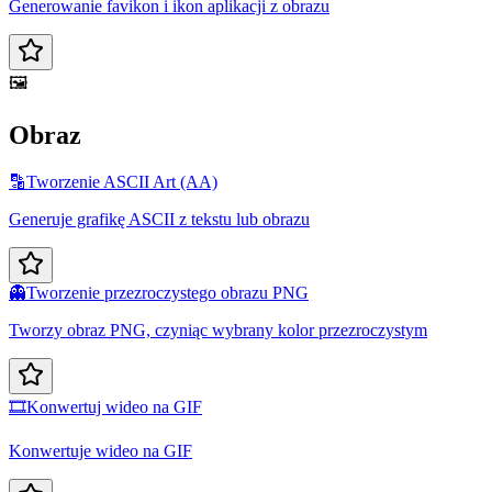
Generowanie favikon i ikon aplikacji z obrazu
🖼️
Obraz
🔡
Tworzenie ASCII Art (AA)
Generuje grafikę ASCII z tekstu lub obrazu
👻
Tworzenie przezroczystego obrazu PNG
Tworzy obraz PNG, czyniąc wybrany kolor przezroczystym
🎞️
Konwertuj wideo na GIF
Konwertuje wideo na GIF