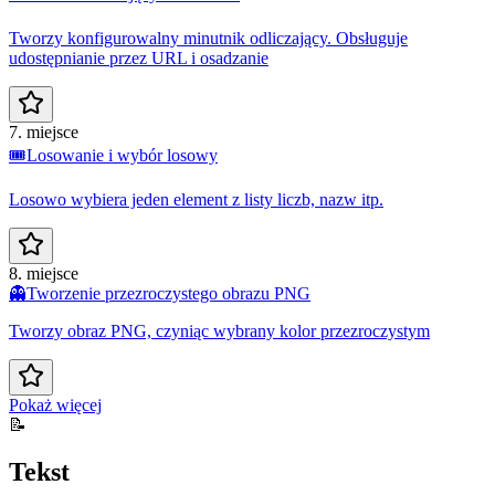
Tworzy konfigurowalny minutnik odliczający. Obsługuje
udostępnianie przez URL i osadzanie
7. miejsce
🎟️
Losowanie i wybór losowy
Losowo wybiera jeden element z listy liczb, nazw itp.
8. miejsce
👻
Tworzenie przezroczystego obrazu PNG
Tworzy obraz PNG, czyniąc wybrany kolor przezroczystym
Pokaż więcej
📝
Tekst