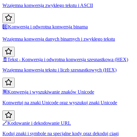
Wzajemna konwersja zwykłego tekstu i ASCII
0️⃣
Konwersja i odwrotna konwersja binarna
Wzajemna konwersja danych binarnych i zwykłego tekstu
🧾
Tekst - Konwersja i odwrotna konwersja szesnastkowa (HEX)
Wzajemna konwersja tekstu i liczb szesnastkowych (HEX)
🈚
Konwersja i wyszukiwanie znaków Unicode
Konwertuj na znaki Unicode oraz wyszukuj znaki Unicode
🔗
Kodowanie i dekodowanie URL
Koduj znaki i symbole na specjalne kody oraz dekoduj ciągi