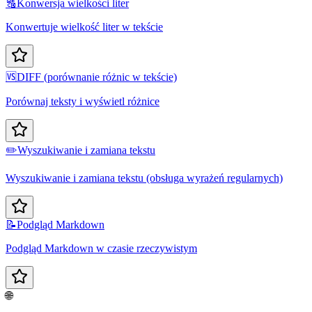
🔠
Konwersja wielkości liter
Konwertuje wielkość liter w tekście
🆚
DIFF (porównanie różnic w tekście)
Porównaj teksty i wyświetl różnice
✏️
Wyszukiwanie i zamiana tekstu
Wyszukiwanie i zamiana tekstu (obsługa wyrażeń regularnych)
📝
Podgląd Markdown
Podgląd Markdown w czasie rzeczywistym
🌐