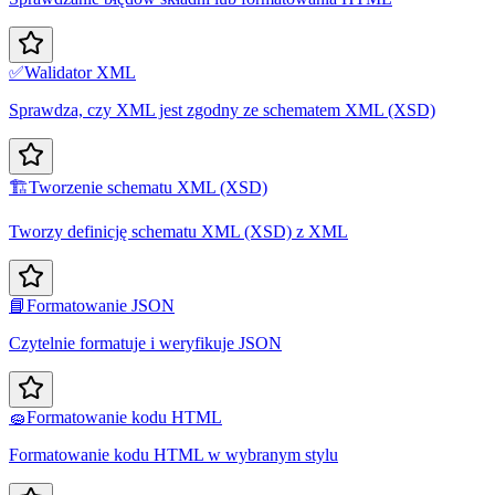
✅
Walidator XML
Sprawdza, czy XML jest zgodny ze schematem XML (XSD)
🏗️
Tworzenie schematu XML (XSD)
Tworzy definicję schematu XML (XSD) z XML
📘
Formatowanie JSON
Czytelnie formatuje i weryfikuje JSON
🧽
Formatowanie kodu HTML
Formatowanie kodu HTML w wybranym stylu