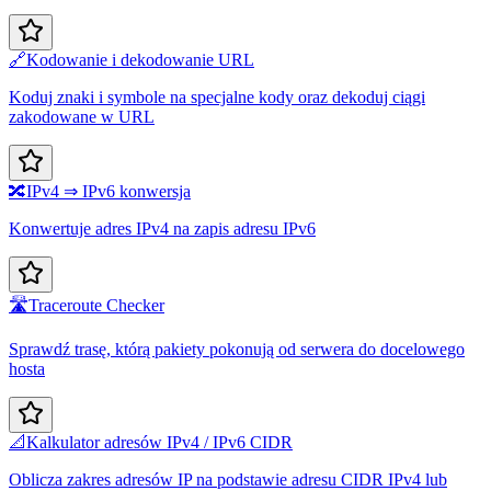
🔗
Kodowanie i dekodowanie URL
Koduj znaki i symbole na specjalne kody oraz dekoduj ciągi
zakodowane w URL
🔀
IPv4 ⇒ IPv6 konwersja
Konwertuje adres IPv4 na zapis adresu IPv6
🛣️
Traceroute Checker
Sprawdź trasę, którą pakiety pokonują od serwera do docelowego
hosta
📐
Kalkulator adresów IPv4 / IPv6 CIDR
Oblicza zakres adresów IP na podstawie adresu CIDR IPv4 lub