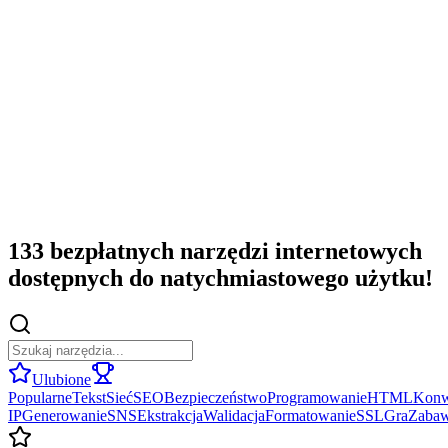
133 bezpłatnych narzędzi internetowych
dostępnych do natychmiastowego użytku!
Ulubione
Popularne
Tekst
Sieć
SEO
Bezpieczeństwo
Programowanie
HTML
Konw
IP
Generowanie
SNS
Ekstrakcja
Walidacja
Formatowanie
SSL
Gra
Zaba