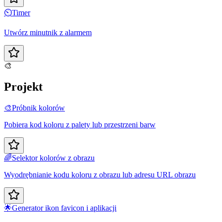
⏲️
Timer
Utwórz minutnik z alarmem
🎨
Projekt
🎨
Próbnik kolorów
Pobiera kod koloru z palety lub przestrzeni barw
🌈
Selektor kolorów z obrazu
Wyodrębnianie kodu koloru z obrazu lub adresu URL obrazu
🌟
Generator ikon favicon i aplikacji