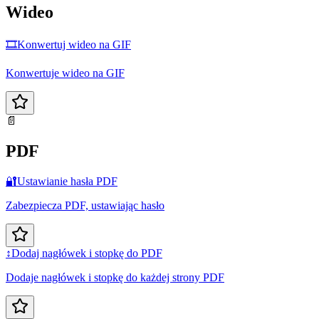
Wideo
🎞️
Konwertuj wideo na GIF
Konwertuje wideo na GIF
📄
PDF
🔐
Ustawianie hasła PDF
Zabezpiecza PDF, ustawiając hasło
↕️
Dodaj nagłówek i stopkę do PDF
Dodaje nagłówek i stopkę do każdej strony PDF