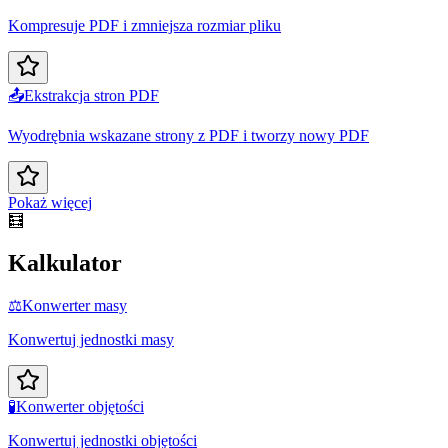
Kompresuje PDF i zmniejsza rozmiar pliku
📤
Ekstrakcja stron PDF
Wyodrębnia wskazane strony z PDF i tworzy nowy PDF
Pokaż więcej
🧮
Kalkulator
⚖️
Konwerter masy
Konwertuj jednostki masy
🧪
Konwerter objętości
Konwertuj jednostki objętości