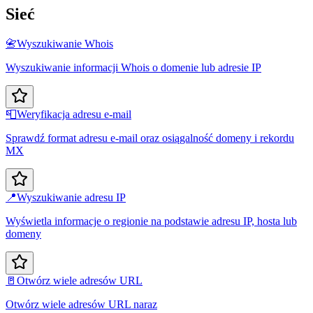
Sieć
📇
Wyszukiwanie Whois
Wyszukiwanie informacji Whois o domenie lub adresie IP
📮
Weryfikacja adresu e-mail
Sprawdź format adresu e-mail oraz osiągalność domeny i rekordu
MX
📍
Wyszukiwanie adresu IP
Wyświetla informacje o regionie na podstawie adresu IP, hosta lub
domeny
🚪
Otwórz wiele adresów URL
Otwórz wiele adresów URL naraz