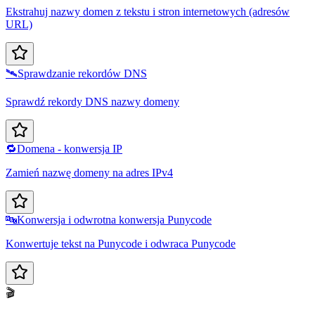
Ekstrahuj nazwy domen z tekstu i stron internetowych (adresów
URL)
🛰️
Sprawdzanie rekordów DNS
Sprawdź rekordy DNS nazwy domeny
🔁
Domena - konwersja IP
Zamień nazwę domeny na adres IPv4
🔤
Konwersja i odwrotna konwersja Punycode
Konwertuje tekst na Punycode i odwraca Punycode
🎬