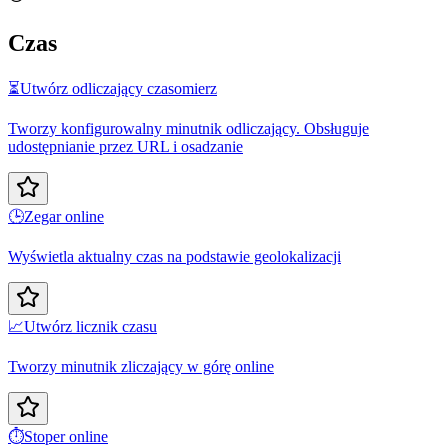
Czas
⏳
Utwórz odliczający czasomierz
Tworzy konfigurowalny minutnik odliczający. Obsługuje
udostępnianie przez URL i osadzanie
🕒
Zegar online
Wyświetla aktualny czas na podstawie geolokalizacji
📈
Utwórz licznik czasu
Tworzy minutnik zliczający w górę online
⏱️
Stoper online