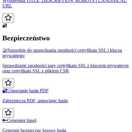
Wyodrębnia TITLE, DESCRIPTION, ROBOTS i CANONICAL
URL
🔐
Bezpieczeństwo
🤝
Narzędzie do sprawdzania zgodności certyfikatu SSL i klucza
prywatnego
Sprawdzanie zgodności pary certyfikatu SSL z kluczem prywatnym
oraz certyfikatu SSL z plikiem CSR
🔐
Ustawianie hasła PDF
Zabezpiecza PDF, ustawiając hasło
🔑
Generator haseł
Generuje bezpieczne losowe hasła