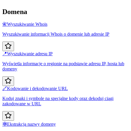
Domena
📇
Wyszukiwanie Whois
Wyszukiwanie informacji Whois o domenie lub adresie IP
📍
Wyszukiwanie adresu IP
Wyświetla informacje o regionie na podstawie adresu IP, hosta lub
domeny
🔗
Kodowanie i dekodowanie URL
Koduj znaki i symbole na specjalne kody oraz dekoduj ciągi
zakodowane w URL
🕸️
Ekstrakcja nazwy domeny