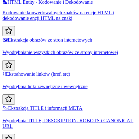
🔣
HTML Entity - Kodowanie i Dekodowanie
Kodowanie konwertowalnych znaków na encje HTML i
dekodowanie encji HTML na znaki
🖼️
Ekstrakcja obrazów ze stron internetowych
Wyodrębnianie wszystkich obrazów ze strony internetowej
⛓️
Ekstrahowanie linków (href, src)
Wyodrębnia linki zewnętrzne i wewnętrzne
🏷️
Ekstrakcja TITLE i informacji META
Wyodrębnia TITLE, DESCRIPTION, ROBOTS i CANONICAL
URL