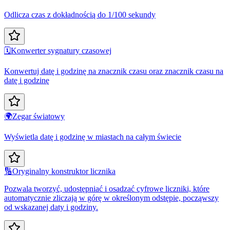
Odlicza czas z dokładnością do 1/100 sekundy
🗓️
Konwerter sygnatury czasowej
Konwertuj datę i godzinę na znacznik czasu oraz znacznik czasu na
datę i godzinę
🌍
Zegar światowy
Wyświetla datę i godzinę w miastach na całym świecie
🔢
Oryginalny konstruktor licznika
Pozwala tworzyć, udostępniać i osadzać cyfrowe liczniki, które
automatycznie zliczają w górę w określonym odstępie, począwszy
od wskazanej daty i godziny.