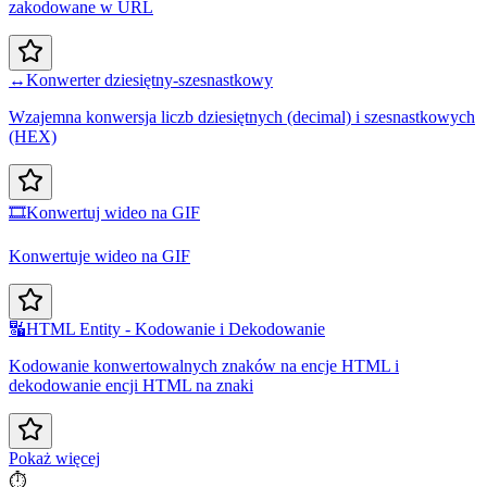
zakodowane w URL
↔️
Konwerter dziesiętny-szesnastkowy
Wzajemna konwersja liczb dziesiętnych (decimal) i szesnastkowych
(HEX)
🎞️
Konwertuj wideo na GIF
Konwertuje wideo na GIF
🔣
HTML Entity - Kodowanie i Dekodowanie
Kodowanie konwertowalnych znaków na encje HTML i
dekodowanie encji HTML na znaki
Pokaż więcej
⏱️