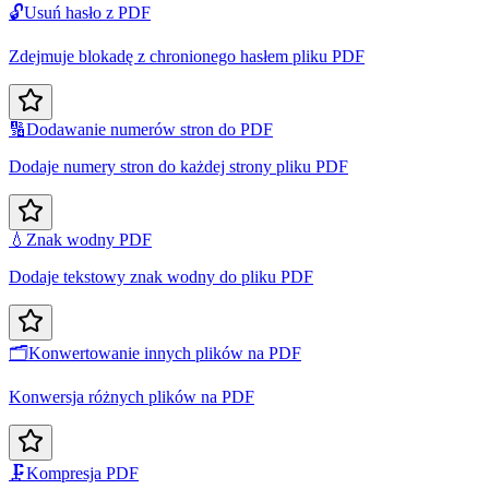
🔓
Usuń hasło z PDF
Zdejmuje blokadę z chronionego hasłem pliku PDF
🔢
Dodawanie numerów stron do PDF
Dodaje numery stron do każdej strony pliku PDF
💧
Znak wodny PDF
Dodaje tekstowy znak wodny do pliku PDF
🗂️
Konwertowanie innych plików na PDF
Konwersja różnych plików na PDF
🗜️
Kompresja PDF