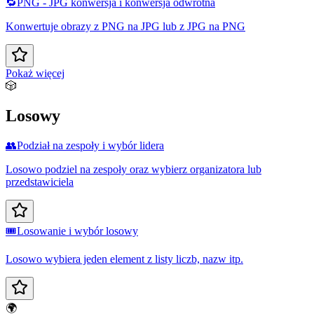
🔁
PNG - JPG konwersja i konwersja odwrotna
Konwertuje obrazy z PNG na JPG lub z JPG na PNG
Pokaż więcej
🎲
Losowy
👥
Podział na zespoły i wybór lidera
Losowo podziel na zespoły oraz wybierz organizatora lub
przedstawiciela
🎟️
Losowanie i wybór losowy
Losowo wybiera jeden element z listy liczb, nazw itp.
🌍