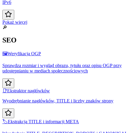
IPv6
Pokaż więcej
🔎
SEO
🖼️
Weryfikacja OGP
Sprawdza rozmiar i wygląd obrazu, tytułu oraz opisu OGP przy
udostępnianiu w mediach społecznościowych
📑
Ekstraktor nagłówków
Wyodrębnianie nagłówków, TITLE i liczby znaków strony
🏷️
Ekstrakcja TITLE i informacji META