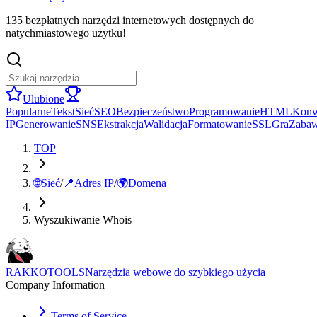
135 bezpłatnych narzędzi internetowych dostępnych do
natychmiastowego użytku!
Ulubione
Popularne
Tekst
Sieć
SEO
Bezpieczeństwo
Programowanie
HTML
Konw
IP
Generowanie
SNS
Ekstrakcja
Walidacja
Formatowanie
SSL
Gra
Zaba
TOP
🌐
Sieć
/
📍
Adres IP
/
🌍
Domena
Wyszukiwanie Whois
RAKKOTOOLS
Narzędzia webowe do szybkiego użycia
Company Information
Terms of Service