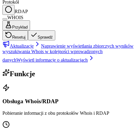
Protokół
RDAP
WHOIS
Przykład
Resetuj
Sprawdź
Aktualizacje
Naprawienie wyświetlania zbiorczych wyników
wyszukiwania Whois w kolejności wprowadzonych
danych
Wyświetl informacje o aktualizacjach
Funkcje
Obsługa Whois/RDAP
Pobieranie informacji z obu protokołów Whois i RDAP