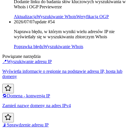
Dodanie linku do badania słów kluczowych wyszukiwania w
Whois i OGP Previewerze
Aktualizacja
Wyszukiwanie Whois
Weryfikacja OGP
2026/07/07
update #
54
Naprawa błędu, w którym wyniki wielu adresów IP nie
wyświetlały się w wyszukiwaniu zbiorczym Whois
Poprawka błędu
Wyszukiwanie Whois
Powiązane narzędzia
📍
Wyszukiwanie adresu IP
Wyświetla informacje o regionie na podstawie adresu IP, hosta lub
domeny
🔁
Domena - konwersja IP
Zamień nazwę domeny na adres IPv4
📡
Sprawdzenie adresu IP