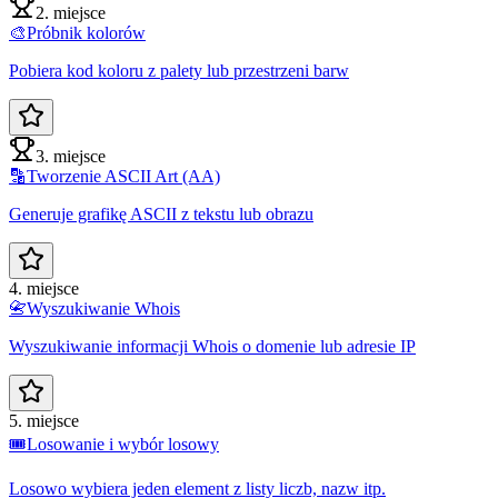
2. miejsce
🎨
Próbnik kolorów
Pobiera kod koloru z palety lub przestrzeni barw
3. miejsce
🔡
Tworzenie ASCII Art (AA)
Generuje grafikę ASCII z tekstu lub obrazu
4. miejsce
📇
Wyszukiwanie Whois
Wyszukiwanie informacji Whois o domenie lub adresie IP
5. miejsce
🎟️
Losowanie i wybór losowy
Losowo wybiera jeden element z listy liczb, nazw itp.