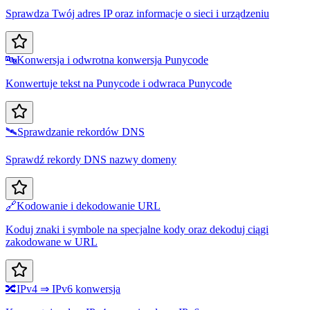
Sprawdza Twój adres IP oraz informacje o sieci i urządzeniu
🔤
Konwersja i odwrotna konwersja Punycode
Konwertuje tekst na Punycode i odwraca Punycode
🛰️
Sprawdzanie rekordów DNS
Sprawdź rekordy DNS nazwy domeny
🔗
Kodowanie i dekodowanie URL
Koduj znaki i symbole na specjalne kody oraz dekoduj ciągi
zakodowane w URL
🔀
IPv4 ⇒ IPv6 konwersja