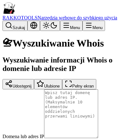
RAKKOTOOLS
Narzędzia webowe do szybkiego użycia
Szukaj
Menu
Menu
📇
Wyszukiwanie Whois
Wyszukiwanie informacji Whois o
domenie lub adresie IP
Udostępnij
Ulubione
Pełny ekran
Domena lub adres IP