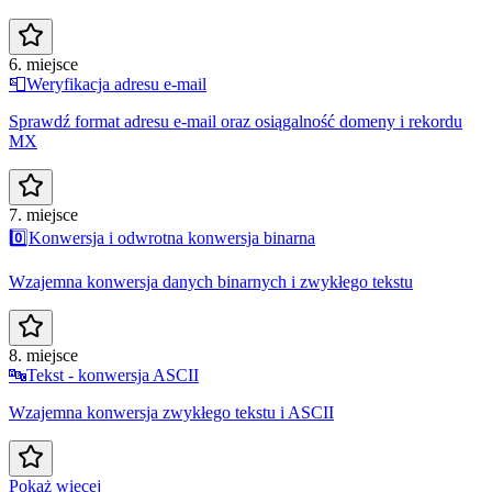
6. miejsce
📮
Weryfikacja adresu e-mail
Sprawdź format adresu e-mail oraz osiągalność domeny i rekordu
MX
7. miejsce
0️⃣
Konwersja i odwrotna konwersja binarna
Wzajemna konwersja danych binarnych i zwykłego tekstu
8. miejsce
🔤
Tekst - konwersja ASCII
Wzajemna konwersja zwykłego tekstu i ASCII
Pokaż więcej