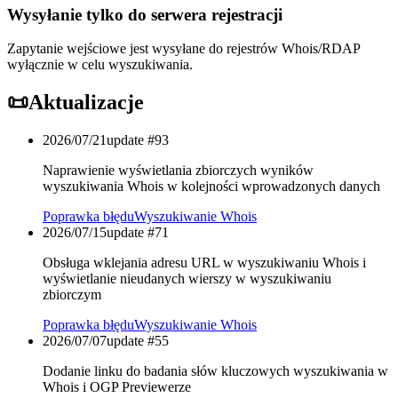
Wysyłanie tylko do serwera rejestracji
Zapytanie wejściowe jest wysyłane do rejestrów Whois/RDAP
wyłącznie w celu wyszukiwania.
📜
Aktualizacje
2026/07/21
update #
93
Naprawienie wyświetlania zbiorczych wyników
wyszukiwania Whois w kolejności wprowadzonych danych
Poprawka błędu
Wyszukiwanie Whois
2026/07/15
update #
71
Obsługa wklejania adresu URL w wyszukiwaniu Whois i
wyświetlanie nieudanych wierszy w wyszukiwaniu
zbiorczym
Poprawka błędu
Wyszukiwanie Whois
2026/07/07
update #
55
Dodanie linku do badania słów kluczowych wyszukiwania w
Whois i OGP Previewerze