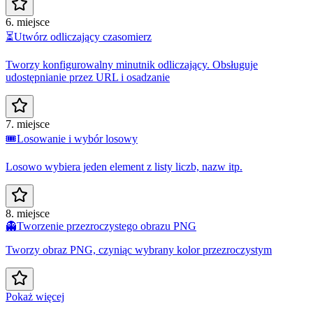
6. miejsce
⏳
Utwórz odliczający czasomierz
Tworzy konfigurowalny minutnik odliczający. Obsługuje
udostępnianie przez URL i osadzanie
7. miejsce
🎟️
Losowanie i wybór losowy
Losowo wybiera jeden element z listy liczb, nazw itp.
8. miejsce
👻
Tworzenie przezroczystego obrazu PNG
Tworzy obraz PNG, czyniąc wybrany kolor przezroczystym
Pokaż więcej