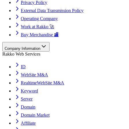
Privacy Policy
External Data Transmission Policy
Operating Company
Work at Rakko 🚀
Buy Merchandise 🏬
Company Information
Rakko Web Services
ID
WebSite M&A
RealtimeWebSite M&A
Keyword
Server
Domain
Domain Market
Affiliate