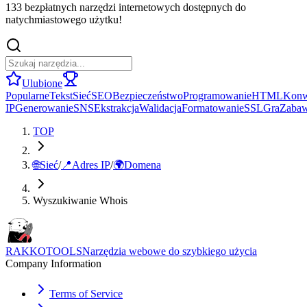
133 bezpłatnych narzędzi internetowych dostępnych do
natychmiastowego użytku!
Ulubione
Popularne
Tekst
Sieć
SEO
Bezpieczeństwo
Programowanie
HTML
Konw
IP
Generowanie
SNS
Ekstrakcja
Walidacja
Formatowanie
SSL
Gra
Zaba
TOP
🌐
Sieć
/
📍
Adres IP
/
🌍
Domena
Wyszukiwanie Whois
RAKKOTOOLS
Narzędzia webowe do szybkiego użycia
Company Information
Terms of Service