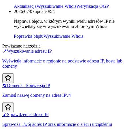
Aktualizacja
Wyszukiwanie Whois
Weryfikacja OGP
2026/07/07
update #
54
Naprawa błędu, w którym wyniki wielu adresów IP nie
wyświetlały się w wyszukiwaniu zbiorczym Whois
Poprawka błędu
Wyszukiwanie Whois
Powiązane narzędzia
📍
Wyszukiwanie adresu IP
Wyświetla informacje o regionie na podstawie adresu IP, hosta lub
domeny
🔁
Domena - konwersja IP
Zamień nazwę domeny na adres IPv4
📡
Sprawdzenie adresu IP
Sprawdza Twój adres IP oraz informacje o sieci i urządzeniu