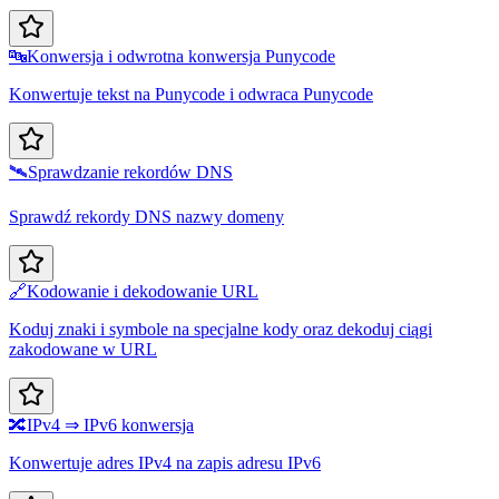
🔤
Konwersja i odwrotna konwersja Punycode
Konwertuje tekst na Punycode i odwraca Punycode
🛰️
Sprawdzanie rekordów DNS
Sprawdź rekordy DNS nazwy domeny
🔗
Kodowanie i dekodowanie URL
Koduj znaki i symbole na specjalne kody oraz dekoduj ciągi
zakodowane w URL
🔀
IPv4 ⇒ IPv6 konwersja
Konwertuje adres IPv4 na zapis adresu IPv6