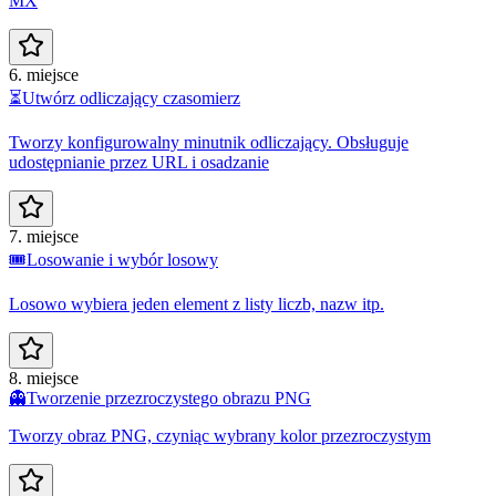
MX
6. miejsce
⏳
Utwórz odliczający czasomierz
Tworzy konfigurowalny minutnik odliczający. Obsługuje
udostępnianie przez URL i osadzanie
7. miejsce
🎟️
Losowanie i wybór losowy
Losowo wybiera jeden element z listy liczb, nazw itp.
8. miejsce
👻
Tworzenie przezroczystego obrazu PNG
Tworzy obraz PNG, czyniąc wybrany kolor przezroczystym