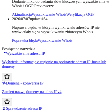
Dodanie linku do badania słów kluczowych wyszukiwania w
Whois i OGP Previewerze
Aktualizacja
Wyszukiwanie Whois
Weryfikacja OGP
2026/07/07
update #
54
Naprawa błędu, w którym wyniki wielu adresów IP nie
wyświetlały się w wyszukiwaniu zbiorczym Whois
Poprawka błędu
Wyszukiwanie Whois
Powiązane narzędzia
📍
Wyszukiwanie adresu IP
Wyświetla informacje o regionie na podstawie adresu IP, hosta lub
domeny
🔁
Domena - konwersja IP
Zamień nazwę domeny na adres IPv4
📡
Sprawdzenie adresu IP