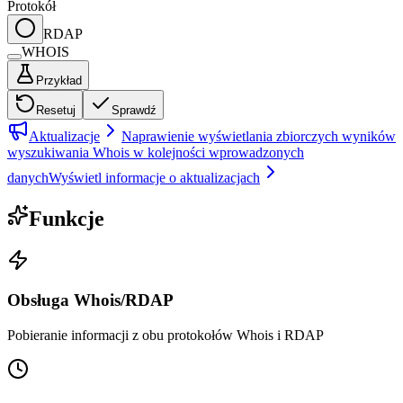
Protokół
RDAP
WHOIS
Przykład
Resetuj
Sprawdź
Aktualizacje
Naprawienie wyświetlania zbiorczych wyników
wyszukiwania Whois w kolejności wprowadzonych
danych
Wyświetl informacje o aktualizacjach
Funkcje
Obsługa Whois/RDAP
Pobieranie informacji z obu protokołów Whois i RDAP