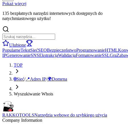
Pokaż więcej
135 bezpłatnych narzędzi internetowych dostępnych do
natychmiastowego użytku!
Ulubione
Popularne
Tekst
Sieć
SEO
Bezpieczeństwo
Programowanie
HTML
Konw
IP
Generowanie
SNS
Ekstrakcja
Walidacja
Formatowanie
SSL
Gra
Zaba
TOP
🌐
Sieć
/
📍
Adres IP
/
🌍
Domena
Wyszukiwanie Whois
RAKKOTOOLS
Narzędzia webowe do szybkiego użycia
Company Information