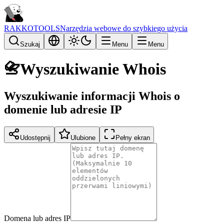
RAKKOTOOLS
Narzędzia webowe do szybkiego użycia
Szukaj
Menu
Menu
📇
Wyszukiwanie Whois
Wyszukiwanie informacji Whois o
domenie lub adresie IP
Udostępnij
Ulubione
Pełny ekran
Domena lub adres IP