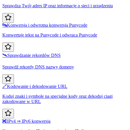
Sprawdza Twój adres IP oraz informacje o sieci i urządzeniu
🔤
Konwersja i odwrotna konwersja Punycode
Konwertuje tekst na Punycode i odwraca Punycode
🛰️
Sprawdzanie rekordów DNS
Sprawdź rekordy DNS nazwy domeny
🔗
Kodowanie i dekodowanie URL
Koduj znaki i symbole na specjalne kody oraz dekoduj ciągi
zakodowane w URL
🔀
IPv4 ⇒ IPv6 konwersja