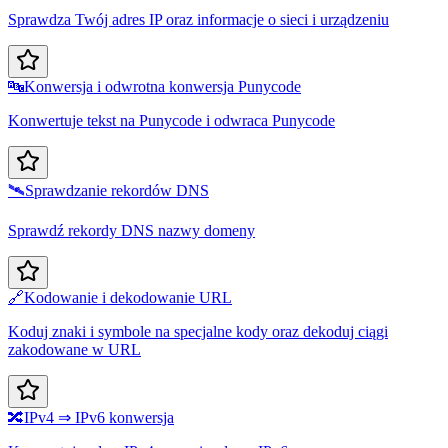
Sprawdza Twój adres IP oraz informacje o sieci i urządzeniu
🔤
Konwersja i odwrotna konwersja Punycode
Konwertuje tekst na Punycode i odwraca Punycode
🛰️
Sprawdzanie rekordów DNS
Sprawdź rekordy DNS nazwy domeny
🔗
Kodowanie i dekodowanie URL
Koduj znaki i symbole na specjalne kody oraz dekoduj ciągi
zakodowane w URL
🔀
IPv4 ⇒ IPv6 konwersja