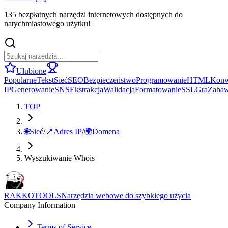
135 bezpłatnych narzędzi internetowych dostępnych do
natychmiastowego użytku!
Ulubione
Popularne
Tekst
Sieć
SEO
Bezpieczeństwo
Programowanie
HTML
Konw
IP
Generowanie
SNS
Ekstrakcja
Walidacja
Formatowanie
SSL
Gra
Zaba
TOP
🌐
Sieć
/
📍
Adres IP
/
🌍
Domena
Wyszukiwanie Whois
RAKKOTOOLS
Narzędzia webowe do szybkiego użycia
Company Information
Terms of Service