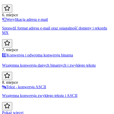
6. miejsce
📮
Weryfikacja adresu e-mail
Sprawdź format adresu e-mail oraz osiągalność domeny i rekordu
MX
7. miejsce
0️⃣
Konwersja i odwrotna konwersja binarna
Wzajemna konwersja danych binarnych i zwykłego tekstu
8. miejsce
🔤
Tekst - konwersja ASCII
Wzajemna konwersja zwykłego tekstu i ASCII
Pokaż więcej