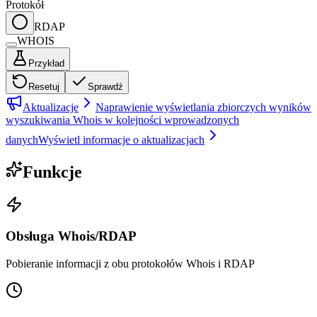
Protokół
RDAP
WHOIS
Przykład
Resetuj
Sprawdź
Aktualizacje
Naprawienie wyświetlania zbiorczych wyników
wyszukiwania Whois w kolejności wprowadzonych
danych
Wyświetl informacje o aktualizacjach
Funkcje
Obsługa Whois/RDAP
Pobieranie informacji z obu protokołów Whois i RDAP