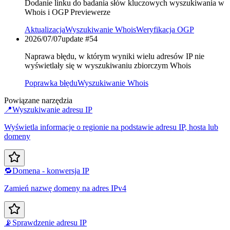
Dodanie linku do badania słów kluczowych wyszukiwania w
Whois i OGP Previewerze
Aktualizacja
Wyszukiwanie Whois
Weryfikacja OGP
2026/07/07
update #
54
Naprawa błędu, w którym wyniki wielu adresów IP nie
wyświetlały się w wyszukiwaniu zbiorczym Whois
Poprawka błędu
Wyszukiwanie Whois
Powiązane narzędzia
📍
Wyszukiwanie adresu IP
Wyświetla informacje o regionie na podstawie adresu IP, hosta lub
domeny
🔁
Domena - konwersja IP
Zamień nazwę domeny na adres IPv4
📡
Sprawdzenie adresu IP