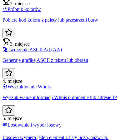
2. miejsce
🎨
Próbnik kolorów
Pobiera kod koloru z palety lub przestrzeni barw
3. miejsce
🔡
Tworzenie ASCII Art (AA)
Generuje grafikę ASCII z tekstu lub obrazu
4. miejsce
📇
Wyszukiwanie Whois
Wyszukiwanie informacji Whois o domenie lub adresie IP
5. miejsce
🎟️
Losowanie i wybór losowy
Losowo wybiera jeden element z listy liczb, nazw itp.