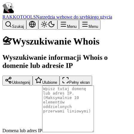
RAKKOTOOLS
Narzędzia webowe do szybkiego użycia
Szukaj
Menu
Menu
📇
Wyszukiwanie Whois
Wyszukiwanie informacji Whois o
domenie lub adresie IP
Udostępnij
Ulubione
Pełny ekran
Domena lub adres IP