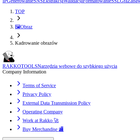
IP
Generowanie
SNS
Ekstrakcja
Walidacja
Formatowanie
SSL
Gra
Zaba
TOP
🖼️
Obraz
Kadrowanie obrazów
RAKKOTOOLS
Narzędzia webowe do szybkiego użycia
Company Information
Terms of Service
Privacy Policy
External Data Transmission Policy
Operating Company
Work at Rakko 🚀
Buy Merchandise 🏬