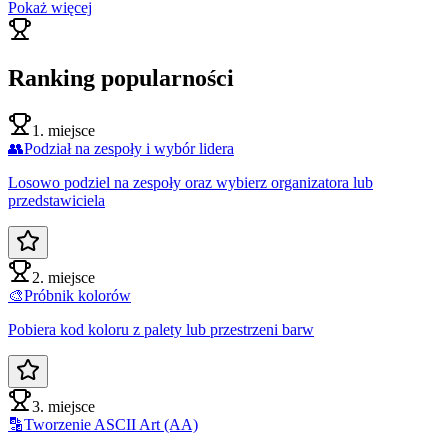
Pokaż więcej
Ranking popularności
1. miejsce
👥
Podział na zespoły i wybór lidera
Losowo podziel na zespoły oraz wybierz organizatora lub
przedstawiciela
2. miejsce
🎨
Próbnik kolorów
Pobiera kod koloru z palety lub przestrzeni barw
3. miejsce
🔡
Tworzenie ASCII Art (AA)