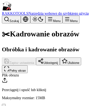
RAKKOTOOLS
Narzędzia webowe do szybkiego użycia
Szukaj
Menu
Menu
✂️
Kadrowanie obrazów
Obróbka i kadrowanie obrazów
Zapisz ustawienia
Udostępnij
Ulubione
Pełny ekran
Plik obrazu
Przeciągnij i upuść lub kliknij
Maksymalny rozmiar: 15MB