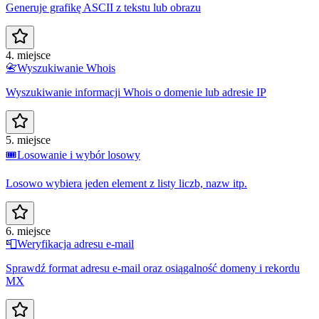
Generuje grafikę ASCII z tekstu lub obrazu
4. miejsce
📇
Wyszukiwanie Whois
Wyszukiwanie informacji Whois o domenie lub adresie IP
5. miejsce
🎟️
Losowanie i wybór losowy
Losowo wybiera jeden element z listy liczb, nazw itp.
6. miejsce
📮
Weryfikacja adresu e-mail
Sprawdź format adresu e-mail oraz osiągalność domeny i rekordu
MX