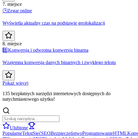
7. miejsce
🕒
Zegar online
Wyświetla aktualny czas na podstawie geolokalizacji
8. miejsce
0️⃣
Konwersja i odwrotna konwersja binarna
Wzajemna konwersja danych binarnych i zwykłego tekstu
Pokaż więcej
135 bezpłatnych narzędzi internetowych dostępnych do
natychmiastowego użytku!
Ulubione
Popularne
Tekst
Sieć
SEO
Bezpieczeństwo
Programowanie
HTML
Konw