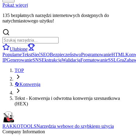
Pokaż więcej
135 bezpłatnych narzędzi internetowych dostępnych do
natychmiastowego użytku!
Ulubione
Popularne
Tekst
Sieć
SEO
Bezpieczeństwo
Programowanie
HTML
Konw
IP
Generowanie
SNS
Ekstrakcja
Walidacja
Formatowanie
SSL
Gra
Zaba
TOP
🔄
Konwersja
Tekst - Konwersja i odwrotna konwersja szesnastkowa
(HEX)
RAKKOTOOLS
Narzędzia webowe do szybkiego użycia
Company Information