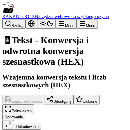
RAKKOTOOLS
Narzędzia webowe do szybkiego użycia
Szukaj
Menu
Menu
🧾
Tekst - Konwersja i
odwrotna konwersja
szesnastkowa (HEX)
Wzajemna konwersja tekstu i liczb
szesnastkowych (HEX)
Zapisz ustawienia
Udostępnij
Ulubione
Pełny ekran
Kodowanie
Dekodowanie