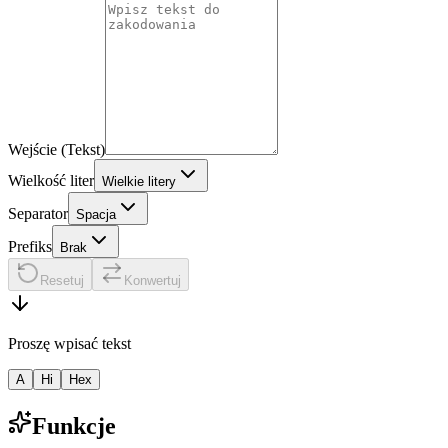
Wejście (Tekst)
Wielkość liter
Wielkie litery
Separator
Spacja
Prefiks
Brak
Resetuj
Konwertuj
Proszę wpisać tekst
A
Hi
Hex
Funkcje