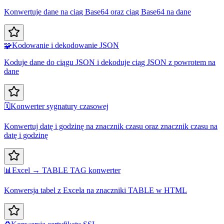
Konwertuje dane na ciąg Base64 oraz ciąg Base64 na dane
🧩
Kodowanie i dekodowanie JSON
Koduje dane do ciągu JSON i dekoduje ciąg JSON z powrotem na
dane
🗓️
Konwerter sygnatury czasowej
Konwertuj datę i godzinę na znacznik czasu oraz znacznik czasu na
datę i godzinę
📊
Excel → TABLE TAG konwerter
Konwersja tabel z Excela na znaczniki TABLE w HTML