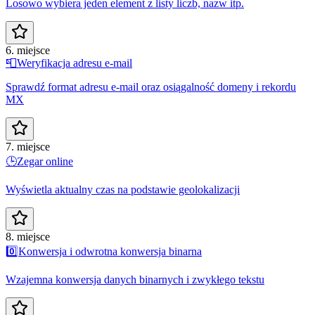
Losowo wybiera jeden element z listy liczb, nazw itp.
6. miejsce
📮
Weryfikacja adresu e-mail
Sprawdź format adresu e-mail oraz osiągalność domeny i rekordu
MX
7. miejsce
🕒
Zegar online
Wyświetla aktualny czas na podstawie geolokalizacji
8. miejsce
0️⃣
Konwersja i odwrotna konwersja binarna
Wzajemna konwersja danych binarnych i zwykłego tekstu