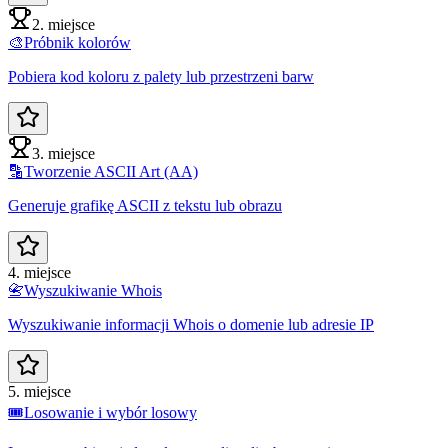
2. miejsce
🎨
Próbnik kolorów
Pobiera kod koloru z palety lub przestrzeni barw
3. miejsce
🔡
Tworzenie ASCII Art (AA)
Generuje grafikę ASCII z tekstu lub obrazu
4. miejsce
📇
Wyszukiwanie Whois
Wyszukiwanie informacji Whois o domenie lub adresie IP
5. miejsce
🎟️
Losowanie i wybór losowy