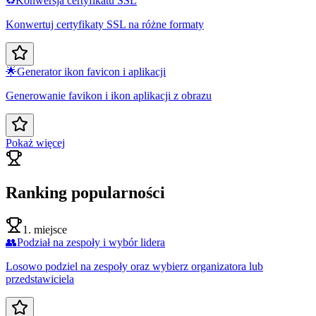
♻️
Konwersja certyfikatu SSL
Konwertuj certyfikaty SSL na różne formaty
🌟
Generator ikon favicon i aplikacji
Generowanie favikon i ikon aplikacji z obrazu
Pokaż więcej
Ranking popularności
1. miejsce
👥
Podział na zespoły i wybór lidera
Losowo podziel na zespoły oraz wybierz organizatora lub
przedstawiciela