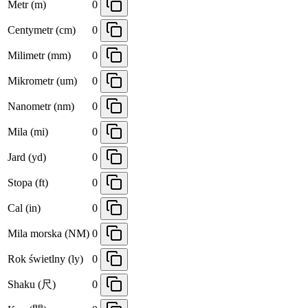
Metr (m)
0
Centymetr (cm)
0
Milimetr (mm)
0
Mikrometr (um)
0
Nanometr (nm)
0
Mila (mi)
0
Jard (yd)
0
Stopa (ft)
0
Cal (in)
0
Mila morska (NM)
0
Rok świetlny (ly)
0
Shaku (尺)
0