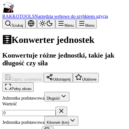
RAKKOTOOLS
Narzędzia webowe do szybkiego użycia
Szukaj
Menu
Menu
🧮
Konwerter jednostek
Konwertuje różne jednostki, takie jak
długość czy siła
Zapisz ustawienia
Udostępnij
Ulubione
Pełny ekran
Jednostka podstawowa
Długość
Wartość
Jednostka podstawowa
Kilometr (km)