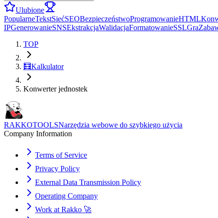
Ulubione
Popularne
Tekst
Sieć
SEO
Bezpieczeństwo
Programowanie
HTML
Konw
IP
Generowanie
SNS
Ekstrakcja
Walidacja
Formatowanie
SSL
Gra
Zaba
TOP
🧮
Kalkulator
Konwerter jednostek
RAKKOTOOLS
Narzędzia webowe do szybkiego użycia
Company Information
Terms of Service
Privacy Policy
External Data Transmission Policy
Operating Company
Work at Rakko 🚀