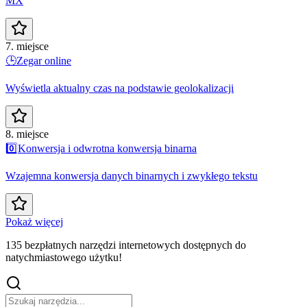
MX
7. miejsce
🕒
Zegar online
Wyświetla aktualny czas na podstawie geolokalizacji
8. miejsce
0️⃣
Konwersja i odwrotna konwersja binarna
Wzajemna konwersja danych binarnych i zwykłego tekstu
Pokaż więcej
135 bezpłatnych narzędzi internetowych dostępnych do
natychmiastowego użytku!