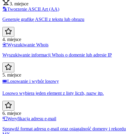
3. miejsce
🔡
Tworzenie ASCII Art (AA)
Generuje grafikę ASCII z tekstu lub obrazu
4. miejsce
📇
Wyszukiwanie Whois
Wyszukiwanie informacji Whois o domenie lub adresie IP
5. miejsce
🎟️
Losowanie i wybór losowy
Losowo wybiera jeden element z listy liczb, nazw itp.
6. miejsce
📮
Weryfikacja adresu e-mail
Sprawdź format adresu e-mail oraz osiągalność domeny i rekordu