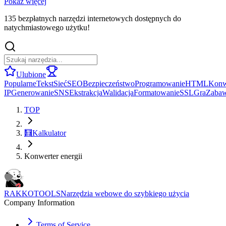
Pokaż więcej
135 bezpłatnych narzędzi internetowych dostępnych do
natychmiastowego użytku!
Ulubione
Popularne
Tekst
Sieć
SEO
Bezpieczeństwo
Programowanie
HTML
Konw
IP
Generowanie
SNS
Ekstrakcja
Walidacja
Formatowanie
SSL
Gra
Zaba
TOP
🧮
Kalkulator
Konwerter energii
RAKKOTOOLS
Narzędzia webowe do szybkiego użycia
Company Information
Terms of Service