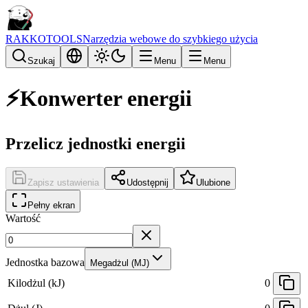
RAKKOTOOLS
Narzędzia webowe do szybkiego użycia
Szukaj
Menu
Menu
⚡
Konwerter energii
Przelicz jednostki energii
Zapisz ustawienia
Udostępnij
Ulubione
Pełny ekran
Wartość
Jednostka bazowa
Megadżul (MJ)
Kilodżul (kJ)
0