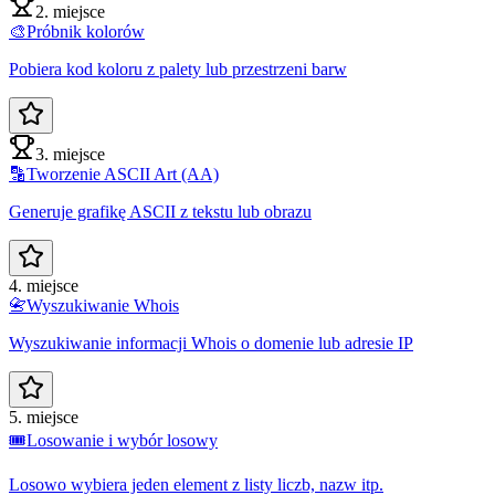
2. miejsce
🎨
Próbnik kolorów
Pobiera kod koloru z palety lub przestrzeni barw
3. miejsce
🔡
Tworzenie ASCII Art (AA)
Generuje grafikę ASCII z tekstu lub obrazu
4. miejsce
📇
Wyszukiwanie Whois
Wyszukiwanie informacji Whois o domenie lub adresie IP
5. miejsce
🎟️
Losowanie i wybór losowy
Losowo wybiera jeden element z listy liczb, nazw itp.