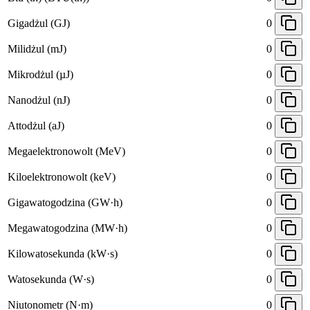
Gigadżul (GJ)
0
Milidżul (mJ)
0
Mikrodżul (µJ)
0
Nanodżul (nJ)
0
Attodżul (aJ)
0
Megaelektronowolt (MeV)
0
Kiloelektronowolt (keV)
0
Gigawatogodzina (GW·h)
0
Megawatogodzina (MW·h)
0
Kilowatosekunda (kW·s)
0
Watosekunda (W·s)
0
Niutonometr (N·m)
0