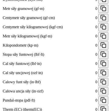
Metr siły gramowej (gf·m)
0
Centymetr siły gramowej (gf·cm)
0
Centymetr siły kilogramowej (kgf·cm)
0
Metr siły kilogramowej (kgf·m)
0
Kilopondometr (kp·m)
0
Stopa siły funtowej (lbf·ft)
0
Cal siły funtowej (lbf·in)
0
Cal siły uncjowej (ozf·in)
0
Calowy funt siły (in·lbf)
0
Calowa uncja siły (in·ozf)
0
Pundal-stopa (pdl·ft)
0
Therm (EC) (therm(EC))
0