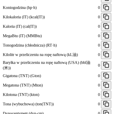
Koniogodzina (hp·h)
0
Kilokaloria (IT) (kcal(IT))
0
Kaloria (IT) (cal(IT))
0
MegaBtu (IT) (MMBtu)
0
Tonogodzina (chłodnicza) (RT·h)
0
Kilolitr w przeliczeniu na ropę naftową (kL油)
0
Baryłka w przeliczeniu na ropę naftową (USA) (bbl油
0
(米))
Gigatona (TNT) (Gton)
0
Megatona (TNT) (Mton)
0
Kilotona (TNT) (kton)
0
Tona (wybuchowa) (ton(TNT))
0
Dynocentymetr (dyn·cm)
0