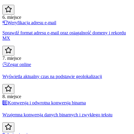
6. miejsce
📮
Weryfikacja adresu e-mail
Sprawdź format adresu e-mail oraz osiągalność domeny i rekordu
MX
7. miejsce
🕒
Zegar online
Wyświetla aktualny czas na podstawie geolokalizacji
8. miejsce
0️⃣
Konwersja i odwrotna konwersja binarna
Wzajemna konwersja danych binarnych i zwykłego tekstu