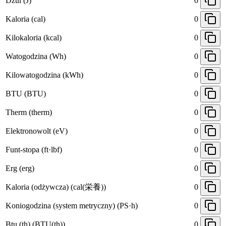
Dżul (J)
0
Kaloria (cal)
0
Kilokaloria (kcal)
0
Watogodzina (Wh)
0
Kilowatogodzina (kWh)
0
BTU (BTU)
0
Therm (therm)
0
Elektronowolt (eV)
0
Funt-stopa (ft·lbf)
0
Erg (erg)
0
Kaloria (odżywcza) (cal(栄養))
0
Koniogodzina (system metryczny) (PS·h)
0
Btu (th) (BTU(th))
0