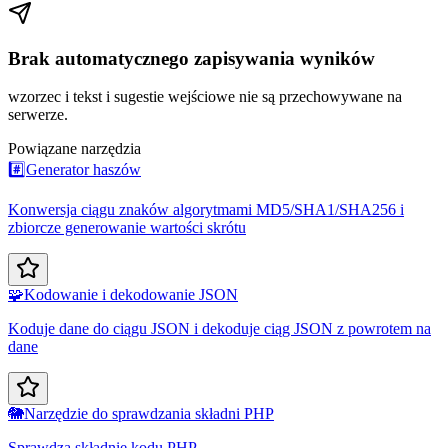
Brak automatycznego zapisywania wyników
wzorzec i tekst i sugestie wejściowe nie są przechowywane na
serwerze.
Powiązane narzędzia
#️⃣
Generator haszów
Konwersja ciągu znaków algorytmami MD5/SHA1/SHA256 i
zbiorcze generowanie wartości skrótu
🧩
Kodowanie i dekodowanie JSON
Koduje dane do ciągu JSON i dekoduje ciąg JSON z powrotem na
dane
🐘
Narzędzie do sprawdzania składni PHP
Sprawdza składnię kodu PHP