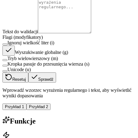
Tekst do walidacji
Flagi (modyfikatory)
Ignoruj wielkość liter (i)
Wyszukiwanie globalne (g)
Tryb wielowierszowy (m)
Kropka pasuje do przesunięcia wiersza (s)
Unicode (u)
Resetuj
Sprawdź
Wprowadź wzorzec wyrażenia regularnego i tekst, aby wyświetlić
wyniki dopasowania
Przykład 1
Przykład 2
Funkcje