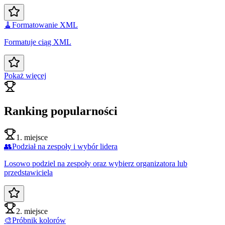
🧹
Formatowanie XML
Formatuje ciąg XML
Pokaż więcej
Ranking popularności
1. miejsce
👥
Podział na zespoły i wybór lidera
Losowo podziel na zespoły oraz wybierz organizatora lub
przedstawiciela
2. miejsce
🎨
Próbnik kolorów