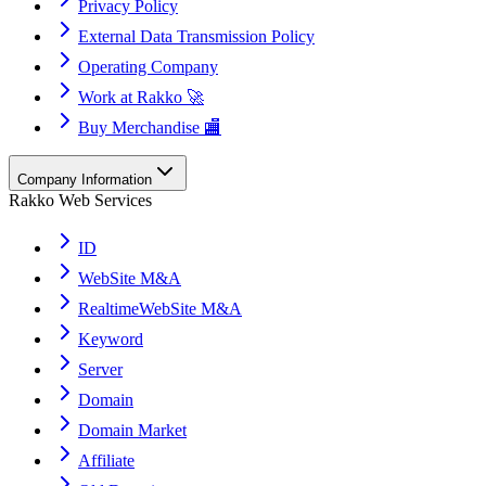
Privacy Policy
External Data Transmission Policy
Operating Company
Work at Rakko 🚀
Buy Merchandise 🏬
Company Information
Rakko Web Services
ID
WebSite M&A
RealtimeWebSite M&A
Keyword
Server
Domain
Domain Market
Affiliate