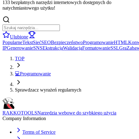
133 bezpłatnych narzędzi internetowych dostępnych do
natychmiastowego użytku!
Ulubione
Popularne
Tekst
Sieć
SEO
Bezpieczeństwo
Programowanie
HTML
Konw
IP
Generowanie
SNS
Ekstrakcja
Walidacja
Formatowanie
SSL
Gra
Zaba
TOP
💻
Programowanie
Sprawdzacz wyrażeń regularnych
RAKKOTOOLS
Narzędzia webowe do szybkiego użycia
Company Information
Terms of Service