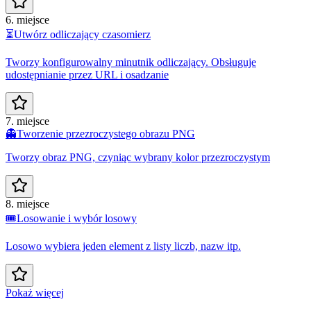
6. miejsce
⏳
Utwórz odliczający czasomierz
Tworzy konfigurowalny minutnik odliczający. Obsługuje
udostępnianie przez URL i osadzanie
7. miejsce
👻
Tworzenie przezroczystego obrazu PNG
Tworzy obraz PNG, czyniąc wybrany kolor przezroczystym
8. miejsce
🎟️
Losowanie i wybór losowy
Losowo wybiera jeden element z listy liczb, nazw itp.
Pokaż więcej