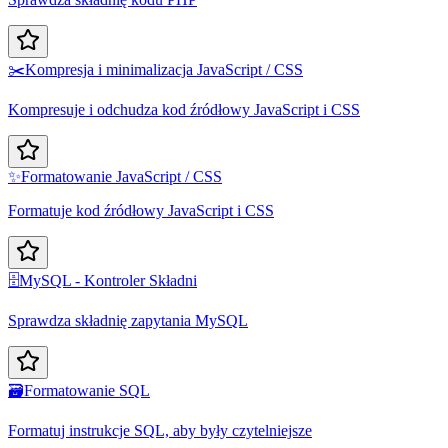
✂️
Kompresja i minimalizacja JavaScript / CSS
Kompresuje i odchudza kod źródłowy JavaScript i CSS
✨
Formatowanie JavaScript / CSS
Formatuje kod źródłowy JavaScript i CSS
🗄️
MySQL - Kontroler Składni
Sprawdza składnię zapytania MySQL
🗃️
Formatowanie SQL
Formatuj instrukcje SQL, aby były czytelniejsze