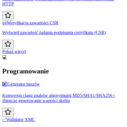
HTTP
📜
Weryfikacja zawartości CSR
Wyświetl zawartość żądania podpisania certyfikatu (CSR)
Pokaż więcej
💻
Programowanie
#️⃣
Generator haszów
Konwersja ciągu znaków algorytmami MD5/SHA1/SHA256 i
zbiorcze generowanie wartości skrótu
✅
Walidator XML