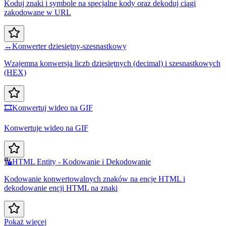
Koduj znaki i symbole na specjalne kody oraz dekoduj ciągi
zakodowane w URL
↔️
Konwerter dziesiętny-szesnastkowy
Wzajemna konwersja liczb dziesiętnych (decimal) i szesnastkowych
(HEX)
🎞️
Konwertuj wideo na GIF
Konwertuje wideo na GIF
🔣
HTML Entity - Kodowanie i Dekodowanie
Kodowanie konwertowalnych znaków na encje HTML i
dekodowanie encji HTML na znaki
Pokaż więcej