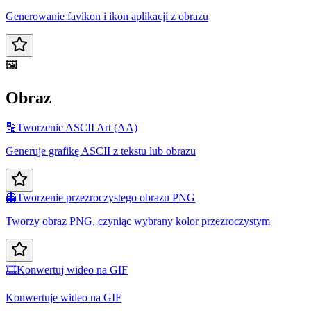
Generowanie favikon i ikon aplikacji z obrazu
🖼️
Obraz
🔡
Tworzenie ASCII Art (AA)
Generuje grafikę ASCII z tekstu lub obrazu
👻
Tworzenie przezroczystego obrazu PNG
Tworzy obraz PNG, czyniąc wybrany kolor przezroczystym
🎞️
Konwertuj wideo na GIF
Konwertuje wideo na GIF