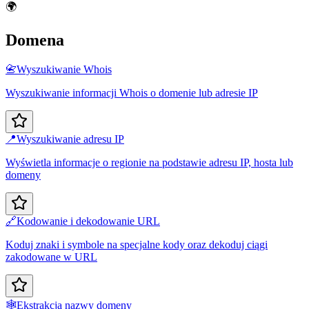
🌍
Domena
📇
Wyszukiwanie Whois
Wyszukiwanie informacji Whois o domenie lub adresie IP
📍
Wyszukiwanie adresu IP
Wyświetla informacje o regionie na podstawie adresu IP, hosta lub
domeny
🔗
Kodowanie i dekodowanie URL
Koduj znaki i symbole na specjalne kody oraz dekoduj ciągi
zakodowane w URL
🕸️
Ekstrakcja nazwy domeny