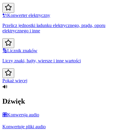
🔌
Konwerter elektryczny
Przelicz jednostki ładunku elektrycznego, prądu, oporu
elektrycznego i inne
🔢
Licznik znaków
Liczy znaki, bajty, wiersze i inne wartości
Pokaż więcej
🔊
Dźwięk
🎛️
Konwersja audio
Konwertuje pliki audio