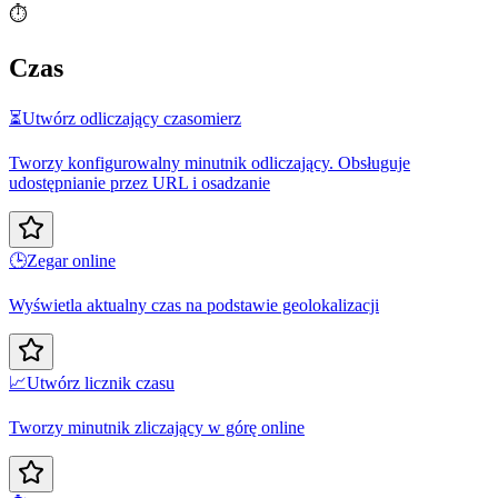
⏱️
Czas
⏳
Utwórz odliczający czasomierz
Tworzy konfigurowalny minutnik odliczający. Obsługuje
udostępnianie przez URL i osadzanie
🕒
Zegar online
Wyświetla aktualny czas na podstawie geolokalizacji
📈
Utwórz licznik czasu
Tworzy minutnik zliczający w górę online