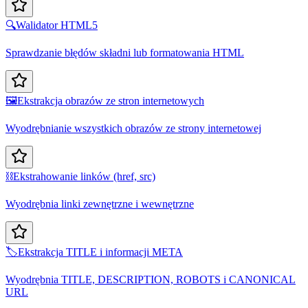
🔍
Walidator HTML5
Sprawdzanie błędów składni lub formatowania HTML
🖼️
Ekstrakcja obrazów ze stron internetowych
Wyodrębnianie wszystkich obrazów ze strony internetowej
⛓️
Ekstrahowanie linków (href, src)
Wyodrębnia linki zewnętrzne i wewnętrzne
🏷️
Ekstrakcja TITLE i informacji META
Wyodrębnia TITLE, DESCRIPTION, ROBOTS i CANONICAL
URL