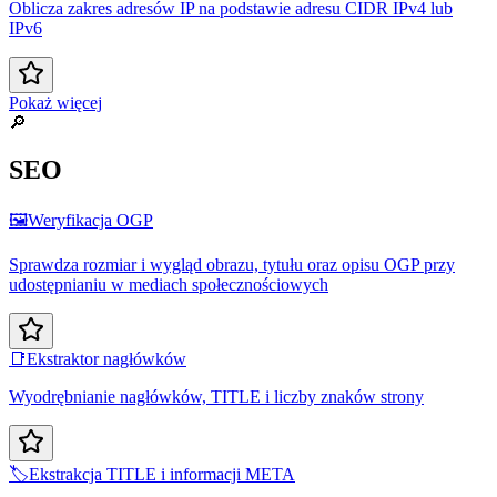
Oblicza zakres adresów IP na podstawie adresu CIDR IPv4 lub
IPv6
Pokaż więcej
🔎
SEO
🖼️
Weryfikacja OGP
Sprawdza rozmiar i wygląd obrazu, tytułu oraz opisu OGP przy
udostępnianiu w mediach społecznościowych
📑
Ekstraktor nagłówków
Wyodrębnianie nagłówków, TITLE i liczby znaków strony
🏷️
Ekstrakcja TITLE i informacji META