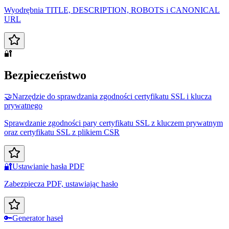
Wyodrębnia TITLE, DESCRIPTION, ROBOTS i CANONICAL
URL
🔐
Bezpieczeństwo
🤝
Narzędzie do sprawdzania zgodności certyfikatu SSL i klucza
prywatnego
Sprawdzanie zgodności pary certyfikatu SSL z kluczem prywatnym
oraz certyfikatu SSL z plikiem CSR
🔐
Ustawianie hasła PDF
Zabezpiecza PDF, ustawiając hasło
🔑
Generator haseł