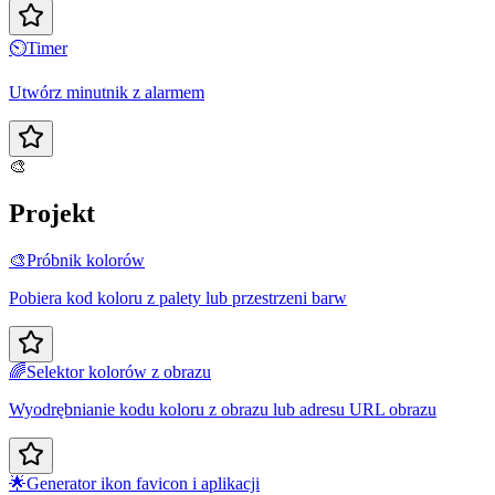
⏲️
Timer
Utwórz minutnik z alarmem
🎨
Projekt
🎨
Próbnik kolorów
Pobiera kod koloru z palety lub przestrzeni barw
🌈
Selektor kolorów z obrazu
Wyodrębnianie kodu koloru z obrazu lub adresu URL obrazu
🌟
Generator ikon favicon i aplikacji