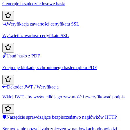
Generuje bezpieczne losowe hasła
🔍
Weryfikacja zawartości certyfikatu SSL
Wyświetl zawartość certyfikatu SSL
🔓
Usuń hasło z PDF
Zdejmuje blokadę z chronionego hasłem pliku PDF
🔑
Dekoder JWT / Weryfikacja
Wklej JWT, aby wyświetlić jego zawartość i zweryfikować podpis
🛡️
Narzędzie sprawdzające bezpieczeństwo nagłówków HTTP
Sprawdzanie pozycji zabezpieczeń w nagłówkach odpowiedzi