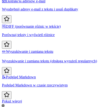
📧
Ekstrakcja adresów e-mail
Wyodrębnij adresy e-mail z tekstu i usuń duplikaty
🆚
DIFF (porównanie różnic w tekście)
Porównaj teksty i wyświetl różnice
✏️
Wyszukiwanie i zamiana tekstu
Wyszukiwanie i zamiana tekstu (obsługa wyrażeń regularnych)
📝
Podgląd Markdown
Podgląd Markdown w czasie rzeczywistym
Pokaż więcej
🌐