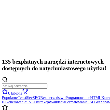
135 bezpłatnych narzędzi internetowych
dostępnych do natychmiastowego użytku!
Ulubione
Popularne
Tekst
Sieć
SEO
Bezpieczeństwo
Programowanie
HTML
Konw
IP
Generowanie
SNS
Ekstrakcja
Walidacja
Formatowanie
SSL
Gra
Zaba