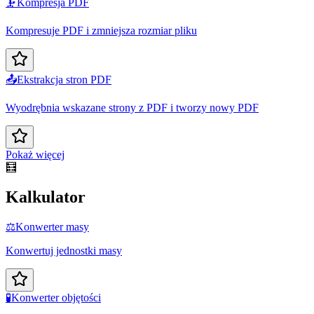
🗜️
Kompresja PDF
Kompresuje PDF i zmniejsza rozmiar pliku
📤
Ekstrakcja stron PDF
Wyodrębnia wskazane strony z PDF i tworzy nowy PDF
Pokaż więcej
🧮
Kalkulator
⚖️
Konwerter masy
Konwertuj jednostki masy
🧪
Konwerter objętości