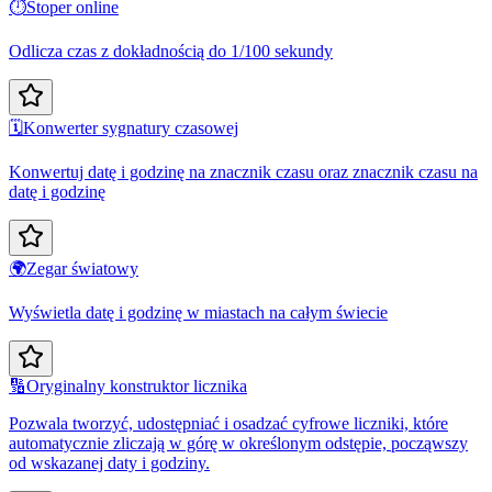
⏱️
Stoper online
Odlicza czas z dokładnością do 1/100 sekundy
🗓️
Konwerter sygnatury czasowej
Konwertuj datę i godzinę na znacznik czasu oraz znacznik czasu na
datę i godzinę
🌍
Zegar światowy
Wyświetla datę i godzinę w miastach na całym świecie
🔢
Oryginalny konstruktor licznika
Pozwala tworzyć, udostępniać i osadzać cyfrowe liczniki, które
automatycznie zliczają w górę w określonym odstępie, począwszy
od wskazanej daty i godziny.