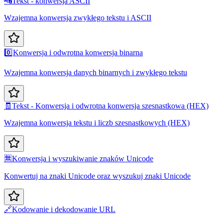
🔤
Tekst - konwersja ASCII
Wzajemna konwersja zwykłego tekstu i ASCII
0️⃣
Konwersja i odwrotna konwersja binarna
Wzajemna konwersja danych binarnych i zwykłego tekstu
🧾
Tekst - Konwersja i odwrotna konwersja szesnastkowa (HEX)
Wzajemna konwersja tekstu i liczb szesnastkowych (HEX)
🈚
Konwersja i wyszukiwanie znaków Unicode
Konwertuj na znaki Unicode oraz wyszukuj znaki Unicode
🔗
Kodowanie i dekodowanie URL