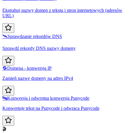
Ekstrahuj nazwy domen z tekstu i stron internetowych (adresów
URL)
🛰️
Sprawdzanie rekordów DNS
Sprawdź rekordy DNS nazwy domeny
🔁
Domena - konwersja IP
Zamień nazwę domeny na adres IPv4
🔤
Konwersja i odwrotna konwersja Punycode
Konwertuje tekst na Punycode i odwraca Punycode
🎬