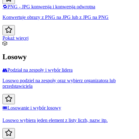
🔁
PNG - JPG konwersja i konwersja odwrotna
Konwertuje obrazy z PNG na JPG lub z JPG na PNG
Pokaż więcej
🎲
Losowy
👥
Podział na zespoły i wybór lidera
Losowo podziel na zespoły oraz wybierz organizatora lub
przedstawiciela
🎟️
Losowanie i wybór losowy
Losowo wybiera jeden element z listy liczb, nazw itp.