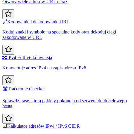
Otwórz wiele adresów URL naraz
🔗
Kodowanie i dekodowanie URL
Koduj znaki i symbole na specjalne kody oraz dekoduj ciągi
zakodowane w URL
🔀
IPv4 ⇒ IPv6 konwersja
Konwertuje adres IPv4 na zapis adresu IPv6
🛣️
Traceroute Checker
Sprawdź trasę, którą pakiety pokonują od serwera do docelowego
hosta
📐
Kalkulator adresów IPv4 / IPv6 CIDR