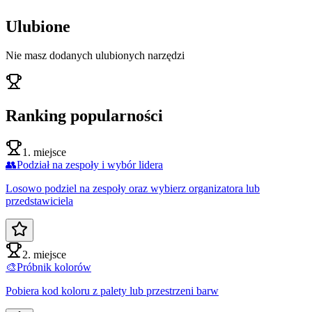
Ulubione
Nie masz dodanych ulubionych narzędzi
Ranking popularności
1. miejsce
👥
Podział na zespoły i wybór lidera
Losowo podziel na zespoły oraz wybierz organizatora lub
przedstawiciela
2. miejsce
🎨
Próbnik kolorów
Pobiera kod koloru z palety lub przestrzeni barw