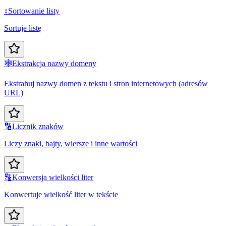
↕️
Sortowanie listy
Sortuje listę
🕸️
Ekstrakcja nazwy domeny
Ekstrahuj nazwy domen z tekstu i stron internetowych (adresów
URL)
🔢
Licznik znaków
Liczy znaki, bajty, wiersze i inne wartości
🔠
Konwersja wielkości liter
Konwertuje wielkość liter w tekście