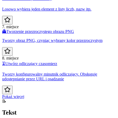
Losowo wybiera jeden element z listy liczb, nazw itp.
7. miejsce
👻
Tworzenie przezroczystego obrazu PNG
Tworzy obraz PNG, czyniąc wybrany kolor przezroczystym
8. miejsce
⏳
Utwórz odliczający czasomierz
Tworzy konfigurowalny minutnik odliczający. Obsługuje
udostępnianie przez URL i osadzanie
Pokaż więcej
📝
Tekst