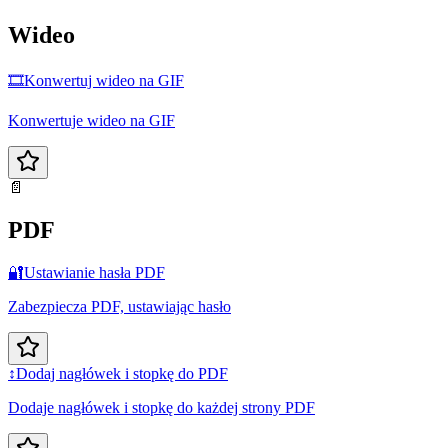
Wideo
🎞️
Konwertuj wideo na GIF
Konwertuje wideo na GIF
📄
PDF
🔐
Ustawianie hasła PDF
Zabezpiecza PDF, ustawiając hasło
↕️
Dodaj nagłówek i stopkę do PDF
Dodaje nagłówek i stopkę do każdej strony PDF