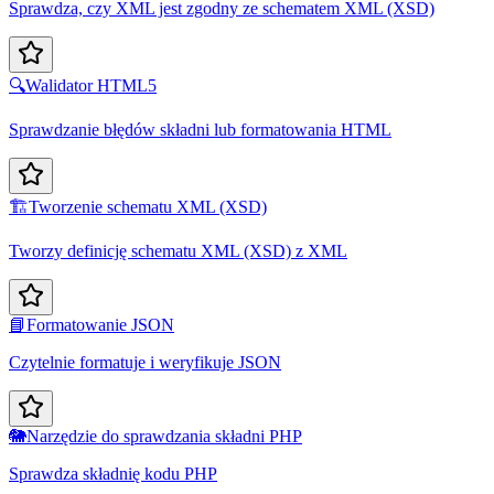
Sprawdza, czy XML jest zgodny ze schematem XML (XSD)
🔍
Walidator HTML5
Sprawdzanie błędów składni lub formatowania HTML
🏗️
Tworzenie schematu XML (XSD)
Tworzy definicję schematu XML (XSD) z XML
📘
Formatowanie JSON
Czytelnie formatuje i weryfikuje JSON
🐘
Narzędzie do sprawdzania składni PHP
Sprawdza składnię kodu PHP